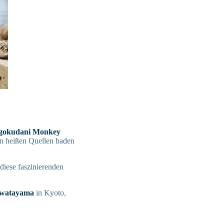
igokudani Monkey
 in heißen Quellen baden
 diese faszinierenden
Iwatayama
in Kyoto,