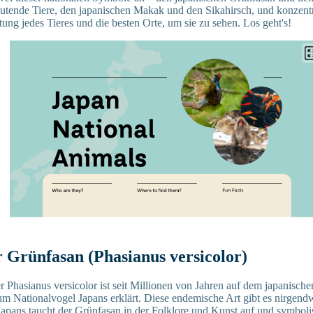
eutende Tiere, den japanischen Makak und den Sikahirsch, und konzentr
tung jedes Tieres und die besten Orte, um sie zu sehen. Los geht's!
 Grünfasan (Phasianus versicolor)
 Phasianus versicolor ist seit Millionen von Jahren auf dem japanisch
 Nationalvogel Japans erklärt. Diese endemische Art gibt es nirgendw
Japans taucht der Grünfasan in der Folklore und Kunst auf und symbolis