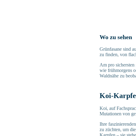
Wo zu sehen
Grünfasane sind a
zu finden, von fla
Am pro sichersten 
wie frühmorgens od
Waldnähe zu beobac
Koi-Karpfe
Koi, auf Fachsprac
Mutationen von ge
Ihre faszinierend
zu züchten, um die
Karpfen – sie steh