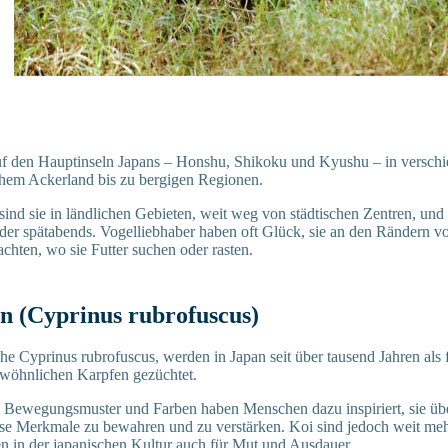
uf den Hauptinseln Japans – Honshu, Shikoku und Kyushu – in versch
chem Ackerland bis zu bergigen Regionen.
sind sie in ländlichen Gebieten, weit weg von städtischen Zentren, und 
er spätabends. Vogelliebhaber haben oft Glück, sie an den Rändern v
hten, wo sie Futter suchen oder rasten.
n (Cyprinus rubrofuscus)
he Cyprinus rubrofuscus, werden in Japan seit über tausend Jahren als 
wöhnlichen Karpfen gezüchtet.
en Bewegungsmuster und Farben haben Menschen dazu inspiriert, sie ü
se Merkmale zu bewahren und zu verstärken. Koi sind jedoch weit meh
en in der japanischen Kultur auch für Mut und Ausdauer.