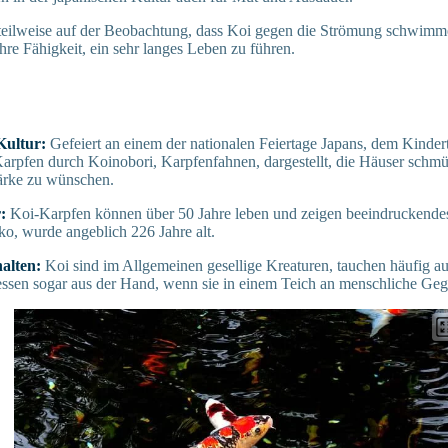
 teilweise auf der Beobachtung, dass Koi gegen die Strömung schwim
hre Fähigkeit, ein sehr langes Leben zu führen.
 Kultur:
Gefeiert an einem der nationalen Feiertage Japans, dem Kinde
arpfen durch Koinobori, Karpfenfahnen, dargestellt, die Häuser schm
ärke zu wünschen.
r:
Koi-Karpfen können über 50 Jahre leben und zeigen beeindruckende
, wurde angeblich 226 Jahre alt.
halten:
Koi sind im Allgemeinen gesellige Kreaturen, tauchen häufig a
ressen sogar aus der Hand, wenn sie in einem Teich an menschliche Ge