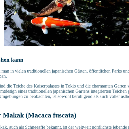
ehen kann
 man in vielen traditionellen japanischen Gärten, öffentlichen Parks un
pan.
ind die Teiche des Kaiserpalastes in Tokio und die charmanten Gärten 
amtdesign eines traditionellen japanischen Gartens integrierten Teichen
Umgebungen zu beobachten, ist sowohl beruhigend als auch voller äst
r Makak (Macaca fuscata)
ak, auch als Schneeaffe bekannt, ist der weltweit nördlichste lebende