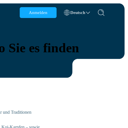
Anmelden
Deutsch
Belgien
Brunei
o Sie es finden
Chile
China
Tschechische Republik
Dänemark
Estland
ur und Traditionen
n Koi-Karpfen – sowie