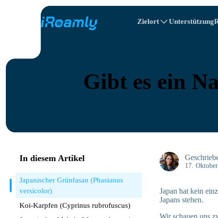
Zielort
Unterstützung
R
Lokale eSIMs
Reiseplan
Alle Ziele
Alle Reiseziele
Albanien
Canada
Regionale eSIMs
Gibt es ein Na
Bulgarien
Kongo
In diesem Artikel
Geschrieb
17. Oktobe
Japanischer Grünfasan (Phasianus
versicolor)
Japan hat kein einz
Japans stehen.
Koi-Karpfen (Cyprinus rubrofuscus)
Wir schauen uns z