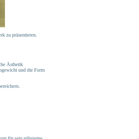
rk zu präsentieren.
che Ästhetik
chgewicht und die Form
ereichern.
t für sein stilisiertes