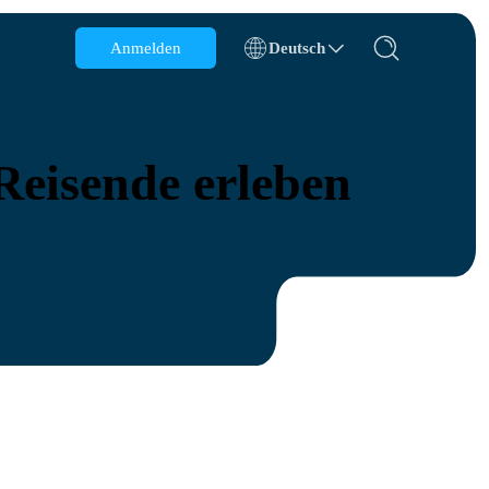
Anmelden
Deutsch
Belgien
Brunei
 Reisende erleben
Chile
China
Tschechische Republik
Dänemark
Estland