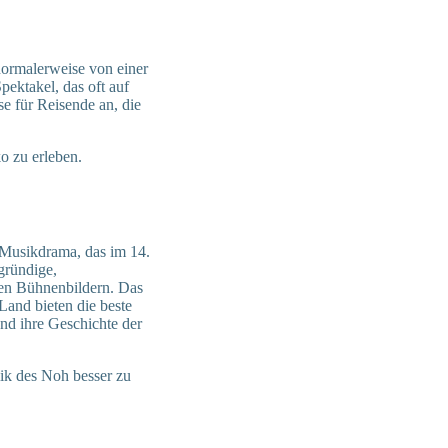
normalerweise von einer
ektakel, das oft auf
se für Reisende an, die
o zu erleben.
n Musikdrama, das im 14.
gründige,
gen Bühnenbildern. Das
and bieten die beste
und ihre Geschichte der
lik des Noh besser zu