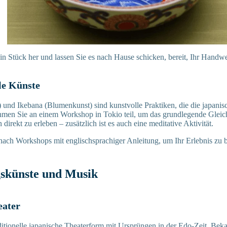
ein Stück her und lassen Sie es nach Hause schicken, bereit, Ihr Handwe
lle Künste
) und Ikebana (Blumenkunst) sind kunstvolle Praktiken, die die japanis
hmen Sie an einem Workshop in Tokio teil, um das grundlegende Glei
direkt zu erleben – zusätzlich ist es auch eine meditative Aktivität.
ach Workshops mit englischsprachiger Anleitung, um Ihr Erlebnis zu b
skünste und Musik
eater
ditionelle japanische Theaterform mit Ursprüngen in der Edo-Zeit. Bekann