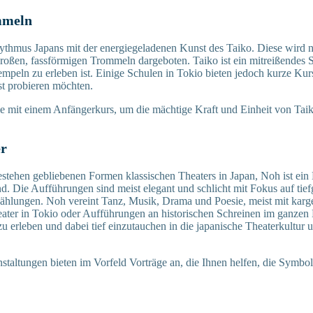
mmeln
ythmus Japans mit der energiegeladenen Kunst des Taiko. Diese wird 
oßen, fassförmigen Trommeln dargeboten. Taiko ist ein mitreißendes Sp
Tempeln zu erleben ist. Einige Schulen in Tokio bieten jedoch kurze Kur
st probieren möchten.
 mit einem Anfängerkurs, um die mächtige Kraft und Einheit von Taik
er
bestehen gebliebenen Formen klassischen Theaters in Japan, Noh ist ei
nd. Die Aufführungen sind meist elegant und schlicht mit Fokus auf tief
zählungen. Noh vereint Tanz, Musik, Drama und Poesie, meist mit kar
ter in Tokio oder Aufführungen an historischen Schreinen im ganzen L
u erleben und dabei tief einzutauchen in die japanische Theaterkultur 
staltungen bieten im Vorfeld Vorträge an, die Ihnen helfen, die Symbo