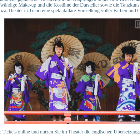
fwändige Make-up und die Kostüme der Darsteller sowie die Tanzkunst 
iza-Theater in Tokio eine spektakuläre Vorstellung voller Farben und 
e Tickets online und nutzen Sie im Theater die englischen Übersetzungs