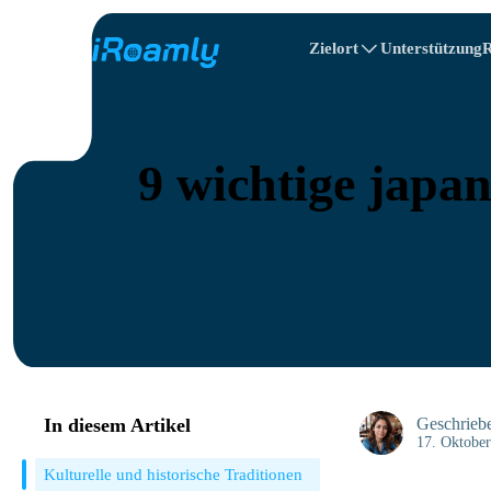
Zielort
Unterstützung
R
Lokale eSIMs
Reiseplan
Alle Ziele
Alle Reiseziele
Albanien
Canada
Regionale eSIMs
9 wichtige japan
Bulgarien
Kongo
In diesem Artikel
Geschrieb
17. Oktobe
Kulturelle und historische Traditionen