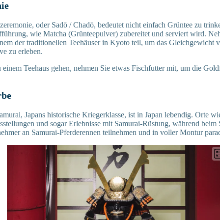
ie
zeremonie, oder Sadō / Chadō, bedeutet nicht einfach Grüntee zu trinken
fführung, wie Matcha (Grünteepulver) zubereitet und serviert wird. Ne
nem der traditionellen Teehäuser in Kyoto teil, um das Gleichgewicht vo
ve zu erleben.
 einem Teehaus gehen, nehmen Sie etwas Fischfutter mit, um die Goldfi
rbe
murai, Japans historische Kriegerklasse, ist in Japan lebendig. Orte 
stellungen und sogar Erlebnisse mit Samurai-Rüstung, während beim
nehmer an Samurai-Pferderennen teilnehmen und in voller Montur para