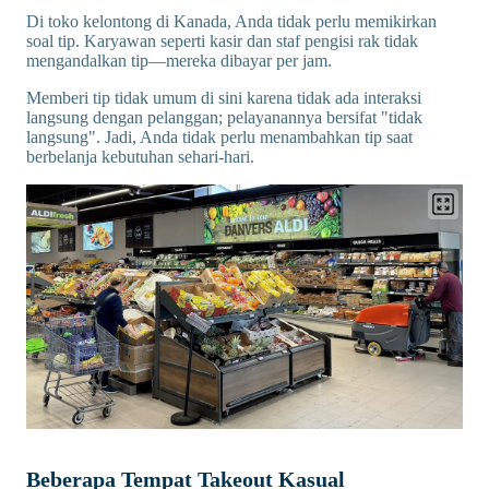
Di toko kelontong di Kanada, Anda tidak perlu memikirkan
soal tip. Karyawan seperti kasir dan staf pengisi rak tidak
mengandalkan tip—mereka dibayar per jam.
Memberi tip tidak umum di sini karena tidak ada interaksi
langsung dengan pelanggan; pelayanannya bersifat "tidak
langsung". Jadi, Anda tidak perlu menambahkan tip saat
berbelanja kebutuhan sehari-hari.
Beberapa Tempat Takeout Kasual