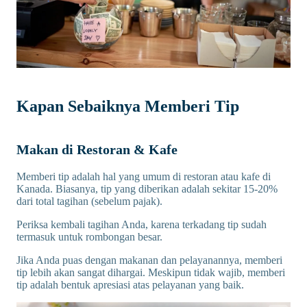
Kapan Sebaiknya Memberi Tip
Makan di Restoran & Kafe
Memberi tip adalah hal yang umum di restoran atau kafe di
Kanada. Biasanya, tip yang diberikan adalah sekitar 15-20%
dari total tagihan (sebelum pajak).
Periksa kembali tagihan Anda, karena terkadang tip sudah
termasuk untuk rombongan besar.
Jika Anda puas dengan makanan dan pelayanannya, memberi
tip lebih akan sangat dihargai. Meskipun tidak wajib, memberi
tip adalah bentuk apresiasi atas pelayanan yang baik.