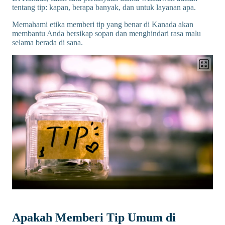
tentang tip: kapan, berapa banyak, dan untuk layanan apa.
Memahami etika memberi tip yang benar di Kanada akan
membantu Anda bersikap sopan dan menghindari rasa malu
selama berada di sana.
Apakah Memberi Tip Umum di