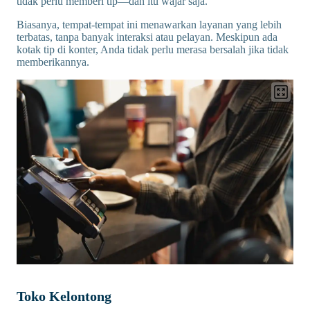
tidak perlu memberi tip—dan itu wajar saja.
Biasanya, tempat-tempat ini menawarkan layanan yang lebih
terbatas, tanpa banyak interaksi atau pelayan. Meskipun ada
kotak tip di konter, Anda tidak perlu merasa bersalah jika tidak
memberikannya.
Toko Kelontong