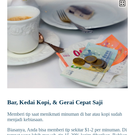
Bar, Kedai Kopi, & Gerai Cepat Saji
Memberi tip saat menikmati minuman di bar atau kopi sudah
menjadi kebiasaan.
Biasanya, Anda bisa memberi tip sekitar $1-2 per minuman. Di