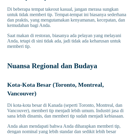
Di beberapa tempat takeout kasual, jangan merasa sungkan
untuk tidak memberi tip. Tempat-tempat ini biasanya sederhana
dan praktis, yang mengutamakan kenyamanan, kecepatan, dan
kemudahan bagi Anda.
Saat makan di restoran, biasanya ada pelayan yang melayani
Anda, tetapi di sini tidak ada, jadi tidak ada keharusan untuk
memberi tip.
Nuansa Regional dan Budaya
Kota-Kota Besar (Toronto, Montreal,
Vancouver)
Di kota-kota besar di Kanada (seperti Toronto, Montreal, dan
Vancouver), memberi tip menjadi lebih umum. Industri jasa di
sana lebih dinamis, dan memberi tip sudah menjadi kebiasaan.
Anda akan mendapati bahwa Anda diharapkan memberi tip,
dengan nominal yang lebih standar dan sedikit lebih besar