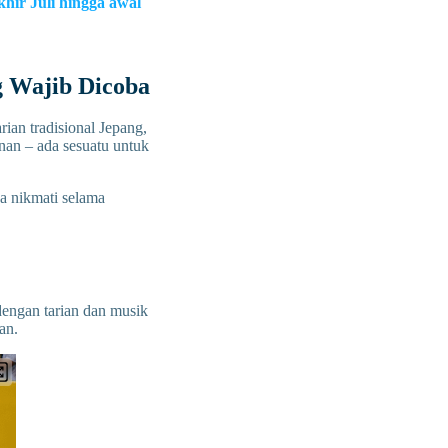
khir Juli hingga awal
g Wajib Dicoba
rian tradisional Jepang,
anan – ada sesuatu untuk
da nikmati selama
engan tarian dan musik
an.