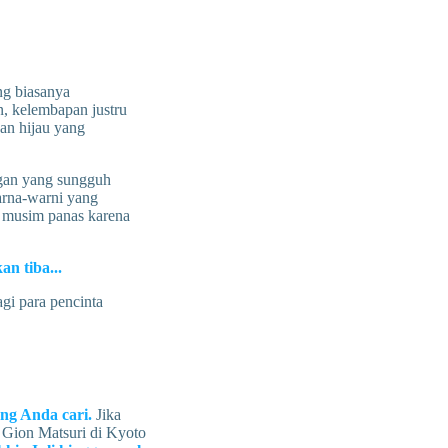
ng biasanya
n, kelembapan justru
an hijau yang
ngan yang sungguh
arna-warni yang
l musim panas karena
n tiba...
gi para pencinta
ng Anda cari.
Jika
i Gion Matsuri di Kyoto