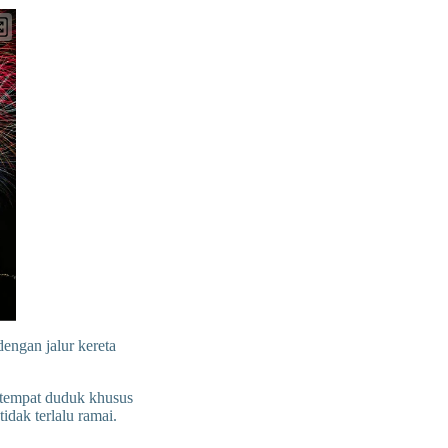
engan jalur kereta
 tempat duduk khusus
dak terlalu ramai.