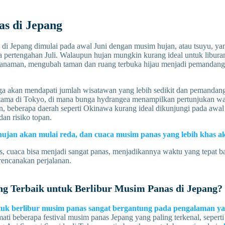
s di Jepang
di Jepang dimulai pada awal Juni dengan musim hujan, atau tsuyu, ya
 pertengahan Juli. Walaupun hujan mungkin kurang ideal untuk libura
 tanaman, mengubah taman dan ruang terbuka hijau menjadi pemandang
ga akan mendapati jumlah wisatawan yang lebih sedikit dan pemanda
tama di Tokyo, di mana bunga hydrangea menampilkan pertunjukan w
n, beberapa daerah seperti Okinawa kurang ideal dikunjungi pada awa
dan risiko topan.
hujan akan mulai reda, dan cuaca musim panas yang lebih khas aka
, cuaca bisa menjadi sangat panas, menjadikannya waktu yang tepat ba
rencanakan perjalanan.
ng Terbaik untuk Berlibur Musim Panas di Jepang?
tuk berlibur musim panas sangat bergantung pada pengalaman ya
ti beberapa festival musim panas Jepang yang paling terkenal, sepert