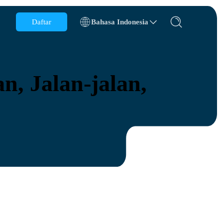
Daftar
Bahasa Indonesia
Belgia
Brunei
, Jalan-jalan,
Cile
Cina
Republik Ceko
Denmark
Estonia