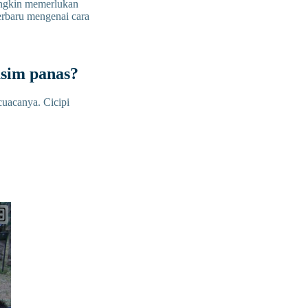
mungkin memerlukan
terbaru mengenai cara
usim panas?
cuacanya. Cicipi