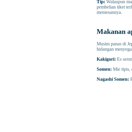
Tip:
Walaupun masu
pembelian tiket te
memesannya.
Makanan ap
Musim panas di Jep
hidangan menyegar
Kakigori:
Es serut
Somen:
Mie tipis,
Nagashi Somen:
P