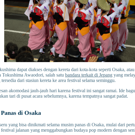
ushima dapat diakses dengan kereta dari kota-kota seperti Osaka, ata
a Tokushima Awaodori, salah satu
bandara terkait di Jepang
yang melaya
 tersedia dari stasiun kereta ke area festival selama seminggu.
an akomodasi jauh-jauh hari karena festival ini sangat ramai. Ide bag
jukan tari di pusat acara sebelumnya, karena tempatnya sangat padat.
Panas di Osaka
eru yang bisa dinikmati selama musim panas di Osaka, mulai dari per
a festival jalanan yang menggabungkan budaya pop modern dengan seni