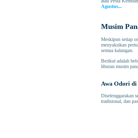
atau Pesta Kemban
Agustus...
Musim Pana
Meskipun setiap or
menyaksikan pertun
semua kalangan.
Berikut adalah beb
liburan musim pana
Awa Odori di
Diselenggarakan s
tradisional, dan p