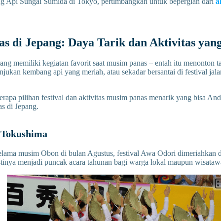
g Api Sungai Sumida di Tokyo, pertimbangkan untuk bepergian dari
a
s di Jepang: Daya Tarik dan Aktivitas yan
ang memiliki kegiatan favorit saat musim panas – entah itu menonton ta
jukan kembang api yang meriah, atau sekadar bersantai di festival jal
erapa pilihan festival dan aktivitas musim panas menarik yang bisa An
s di Jepang.
 Tokushima
elama musim Obon di bulan Agustus, festival Awa Odori dimeriahkan d
astinya menjadi puncak acara tahunan bagi warga lokal maupun wisataw