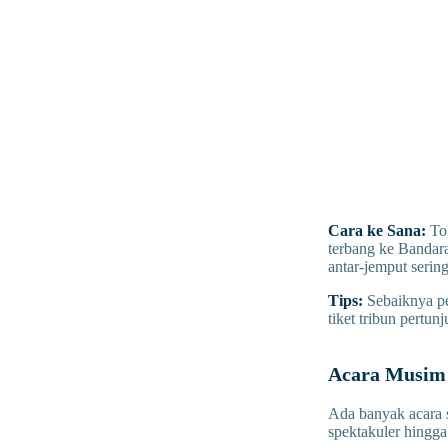
Cara ke Sana:
Tok
terbang ke Bandar
antar-jemput sering
Tips:
Sebaiknya pes
tiket tribun pertun
Acara Musim 
Ada banyak acara s
spektakuler hingg