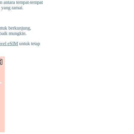
an antara tempat-tempat
 yang ramai.
ntuk berkunjung,
ebaik mungkin.
avel eSIM
untuk tetap