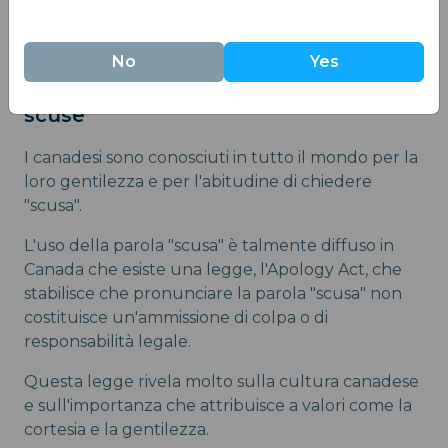
No
Yes
13. I canadesi hanno una legge sulle
scuse
I canadesi sono conosciuti in tutto il mondo per la
loro gentilezza e per l'abitudine di chiedere
"scusa".
L'uso della parola "scusa" è talmente diffuso in
Canada che esiste una legge, l'Apology Act, che
stabilisce che pronunciare la parola "scusa" non
costituisce un'ammissione di colpa o di
responsabilità legale.
Questa legge rivela molto sulla cultura canadese
e sull'importanza che attribuisce a valori come la
cortesia e la gentilezza.