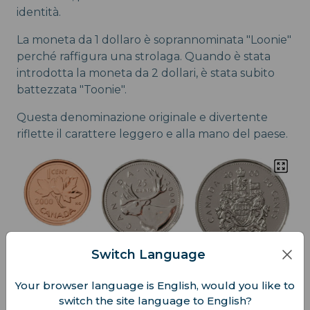
identità.
La moneta da 1 dollaro è soprannominata "Loonie"
perché raffigura una strolaga. Quando è stata
introdotta la moneta da 2 dollari, è stata subito
battezzata "Toonie".
Questa denominazione originale e divertente
riflette il carattere leggero e alla mano del paese.
Switch Language
Your browser language is English, would you like to
switch the site language to English?