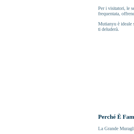
Per i visitatori, l
frequentata, offren
Mutianyu è ideale s
ti deluderà.
Perché È Fam
La Grande Muraglia