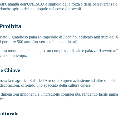
 dell'Umanità dell'UNESCO è simbolo della forza e della perseveranza d
domito spirito del suo popolo nel corso dei secoli.
 Proibita
 stato il grandioso palazzo imperiale di Pechino, edificato agli inizi del
si per oltre 500 anni (un vero emblema di lusso).
ruttura monumentale in legno, un complesso di sale e palazzi, davvero af
vita di un tempo.
he Chiave
 trova la magnifica Sala dell'Armonia Suprema, insieme ad altre sale ch
 decorazioni, offrendo uno spaccato della cultura cinese.
e dimensioni imponenti e l'incredibile complessità, rendendo facile imm
ica.
ulturale