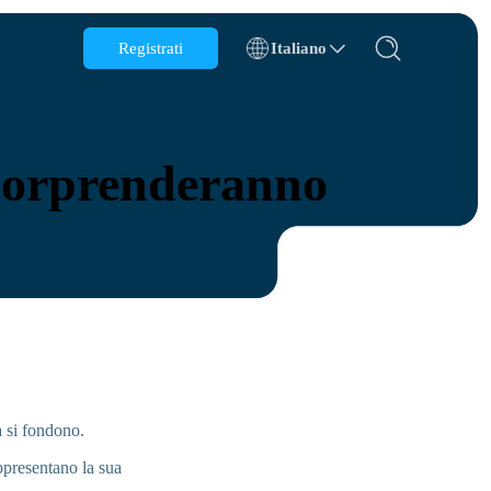
Registrati
Italiano
Belgio
Brunei
 Sorprenderanno
Cile
Cina
Repubblica Ceca
Danimarca
Estonia
a si fondono.
s
appresentano la sua