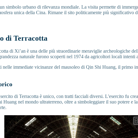
 un simbolo urbano di rilevanza mondiale. La visita permette di immerge
tmosfera unica della Cina. Rimane il sito politicamente più significativo 
to di Terracotta
cotta di Xi’an è una delle più straordinarie meraviglie archeologiche del
a grandezza naturale furono scoperti nel 1974 da agricoltori locali intenti
ati nelle immediate vicinanze del mausoleo di Qin Shi Huang, il primo i
orico
ercito di Terracotta è unico, con tratti facciali diversi. L'esercito fu cr
i Huang nel mondo ultraterreno, oltre a simboleggiare il suo potere e la 
rte.