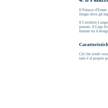
Il Palazzo d'Estat
rifugio dove gli im
Il Corridoio Lungo 
passato. Il Lago K
fusione tra il desig
Caratteristic
Ciò che rende veram
tutto è al proprio 