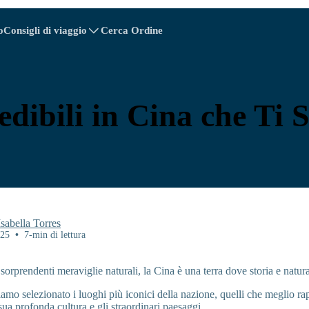
o
Consigli di viaggio
Cerca Ordine
A - E
A - E
F - I
F - I
J - O
J - O
P - S
P - S
T - V
T - V
Austria
Cina
Bielorussia
Europa
edibili in Cina che Ti
Cambogia
Canada
Croazia
Cipro
inicana
Ecuador
Egitto
Isabella Torres
025
•
7-min di lettura
e sorprendenti meraviglie naturali, la Cina è una terra dove storia e natur
Explore All Destinazione
biamo selezionato i luoghi più iconici della nazione, quelli che meglio r
sua profonda cultura e gli straordinari paesaggi.