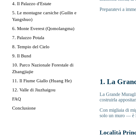
4. Il Palazzo d'Estate
Preparatevi a immer
5. Le montagne carsiche (Guilin e
Yangshuo)
6. Monte Everest (Qomolangma)
7. Palazzo Potala
8. Tempio del Cielo
9. Il Bund
10. Parco Nazionale Forestale di
Zhangjiajie
1. La Gran
11. Il Fiume Giallo (Huang He)
12. Valle di Jiuzhaigou
La Grande Muraglia
FAQ
costruirla apposita
Conclusione
Con migliaia di mig
solo un muro — è l
Località Princ