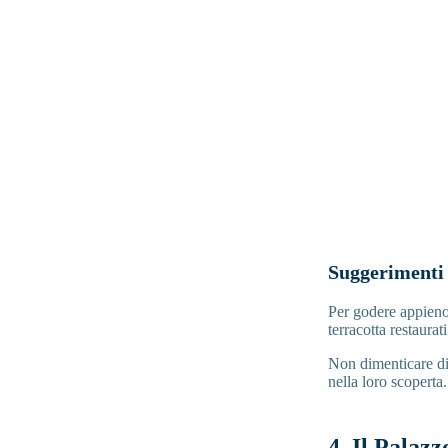
Suggerimenti
Per godere appieno 
terracotta restaurat
Non dimenticare di 
nella loro scoperta.
4. Il Palazz