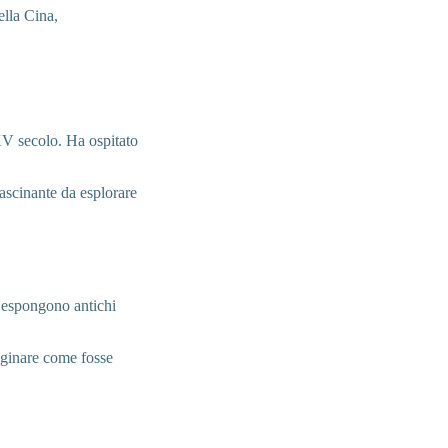
ella Cina,
 XV secolo. Ha ospitato
fascinante da esplorare
e espongono antichi
aginare come fosse