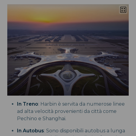
In Treno
: Harbin è servita da numerose linee
ad alta velocità provenienti da città come
Pechino e Shanghai.
In Autobus
: Sono disponibili autobus a lunga