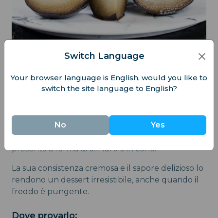
Switch Language
4. Gelato
Your browser language is English, would you like to
Visto il clima rigido di Harbin, può sembrare strano
switch the site language to English?
pensare al gelato in questa città, eppure è
rinomato per i suoi gustosi gelati.
No
Yes
Ispirato dalla tradizione russa, il gelato qui è
denso, estremamente lattiginoso e spesso si
presenta a forma di cilindro o in cono.
La sua consistenza cremosa e il sapore delizioso lo
rendono un dessert irresistibile, anche quando il
freddo è pungente.
Dove provarlo: