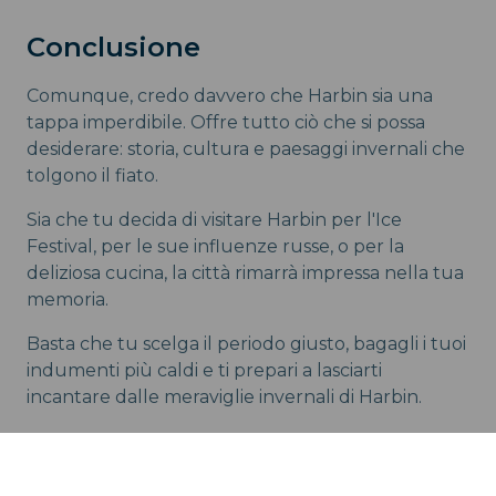
Conclusione
Comunque, credo davvero che Harbin sia una
tappa imperdibile. Offre tutto ciò che si possa
desiderare: storia, cultura e paesaggi invernali che
tolgono il fiato.
Sia che tu decida di visitare Harbin per l'Ice
Festival, per le sue influenze russe, o per la
deliziosa cucina, la città rimarrà impressa nella tua
memoria.
Basta che tu scelga il periodo giusto, bagagli i tuoi
indumenti più caldi e ti prepari a lasciarti
incantare dalle meraviglie invernali di Harbin.