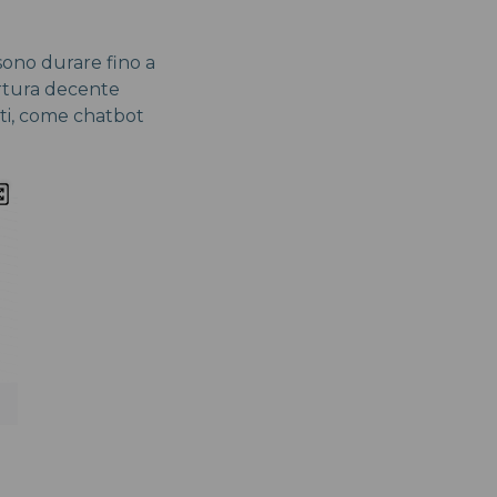
ssono durare fino a
ertura decente
nti, come chatbot