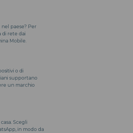
e nel paese? Per
di rete dai
hina Mobile.
sitivi o di
 piani supportano
liere un marchio
casa. Scegli
hatsApp, in modo da