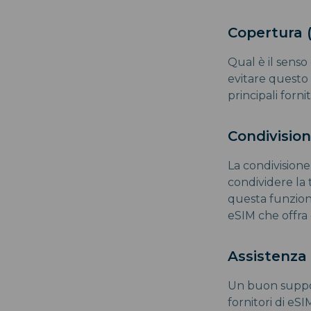
Copertura 
Qual è il sens
evitare questo 
principali forn
Condivisio
La condivisione
condividere la 
questa funzione
eSIM che offra
Assistenza 
Un buon suppor
fornitori di e