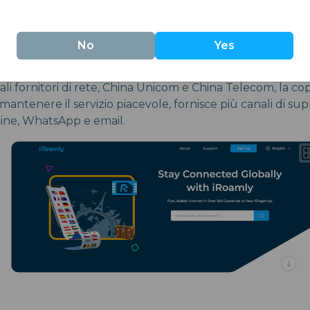
No
Yes
archio che ama offrire più scelte, assicurando che ci sia
la flessibilità nella quantità di dati e giorni per ogni pia
ali fornitori di rete, China Unicom e China Telecom, la c
antenere il servizio piacevole, fornisce più canali di sup
ine, WhatsApp e email.