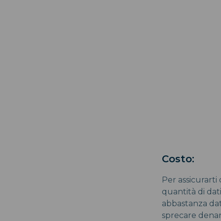
Costo:
Per assicurarti
quantità di dati
abbastanza dati
sprecare denar