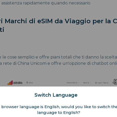
 assistenza rapidamente quando necessario.
ori Marchi di eSIM da Viaggio per la 
ti
le cose semplici e offre piani totali che ti danno la scelta 
a rete di China Unicom e offre un'opzione di chatbot onli
Switch Language
 browser language is English, would you like to switch the
language to English?