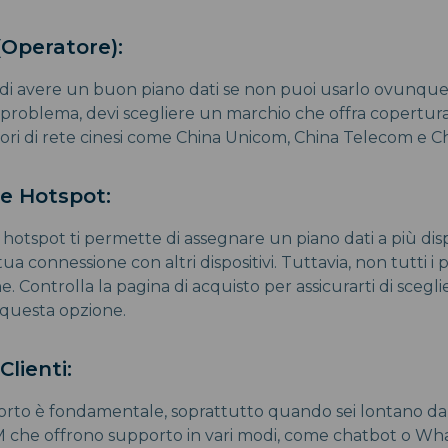
(Operatore):
o di avere un buon piano dati se non puoi usarlo ovunqu
problema, devi scegliere un marchio che offra copertura 
itori di rete cinesi come China Unicom, China Telecom e C
ne Hotspot:
 hotspot ti permette di assegnare un piano dati a più dispo
tua connessione con altri dispositivi. Tuttavia, non tutti i
. Controlla la pagina di acquisto per assicurarti di sceg
 questa opzione.
Clienti:
to è fondamentale, soprattutto quando sei lontano da 
SIM che offrono supporto in vari modi, come chatbot o W