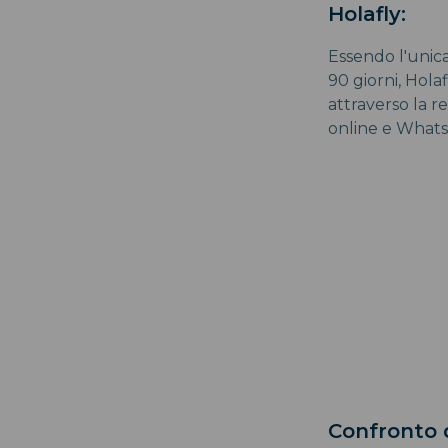
Holafly:
Essendo l'unica
90 giorni, Hola
attraverso la r
online e What
Confronto d