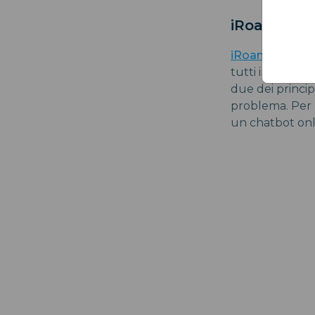
iRoamly:
iRoamly
è un m
tutti insieme al
due dei princip
problema. Per m
un chatbot onl