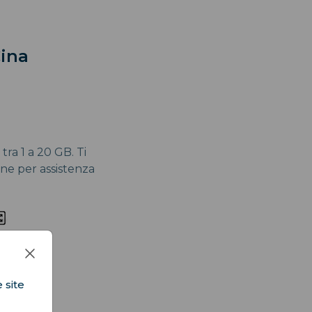
Cina
tra 1 a 20 GB. Ti
ne per assistenza
 site