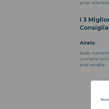
poter ottenere
I 3 Migli
Consiglia
Airalo:
Airalo mantiene 
connette con l
post-vendita.
Your