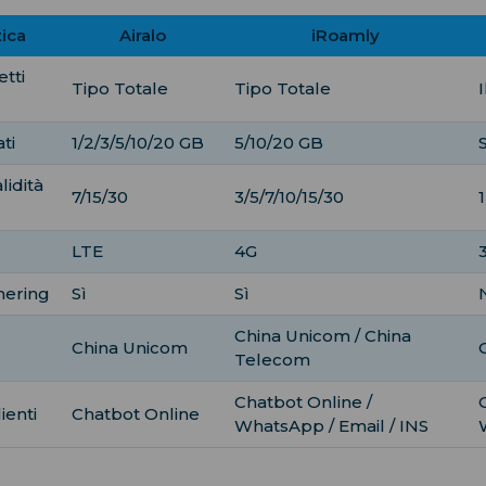
tica
Airalo
iRoamly
etti
Tipo Totale
Tipo Totale
I
ti
1/2/3/5/10/20 GB
5/10/20 GB
lidità
7/15/30
3/5/7/10/15/30
LTE
4G
hering
Sì
Sì
China Unicom / China
China Unicom
Telecom
Chatbot Online /
ienti
Chatbot Online
WhatsApp / Email / INS