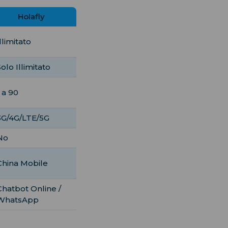
Holafly
llimitato
Solo Illimitato
1 a 90
3G/4G/LTE/5G
No
China Mobile
Chatbot Online /
WhatsApp