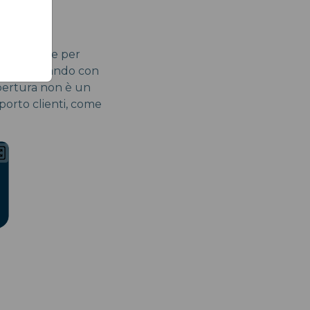
 un'opzione per
no. Collaborando con
opertura non è un
porto clienti, come