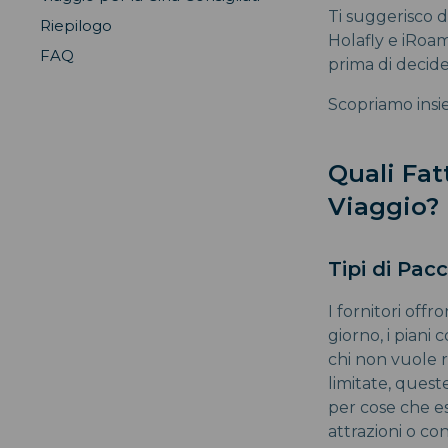
Ti suggerisco di
Riepilogo
Holafly e iRoam
FAQ
prima di decid
Scopriamo insie
Quali Fat
Viaggio?
Tipi di Pac
I fornitori offr
giorno, i piani c
chi non vuole r
limitate, quest
per cose che e
attrazioni o con