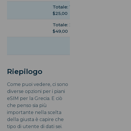
Totale: 10 GB,
Totale: 5 GB,
$25,00
$13,50
Totale: 20 GB,
Totale: 10 GB,
$49,00
$22,50
Giornaliero: 1 G
$44,00
Riepilogo
Come puoi vedere, ci sono
diverse opzioni per i piani
eSIM per la Grecia. E ciò
che penso sia più
importante nella scelta
della giusta è capire che
tipo di utente di dati sei.