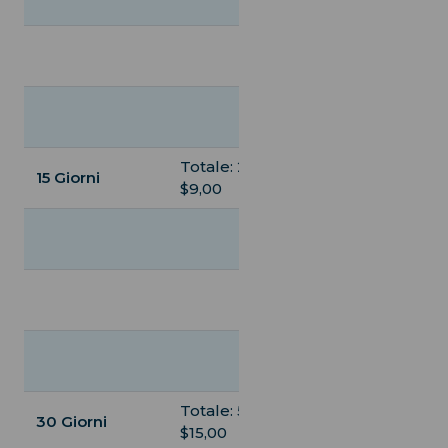
$11,50
Totale: 10 GB,
$20,00
Giornaliero: 1 G
$11,50
Totale: 2 GB,
15 Giorni
Illimitato, $45,
$9,00
Totale: 5 GB,
$13,00
Totale: 20 GB,
$38,00
Giornaliero: 1 G
$23,00
Totale: 5 GB,
30 Giorni
Illimitato, $85,
$15,00