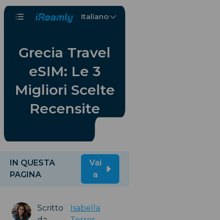
Italiano
Grecia Travel
eSIM: Le 3
Migliori Scelte
Recensite
IN QUESTA
Vai
PAGINA
a
Scritto
Isabella
da
Torres