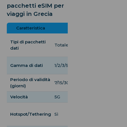
pacchetti eSIM per
viaggi in Grecia
Caratteristica
Airalo
iRoamly
Illimitato /
Tipi di pacchetti
Totale
Giornaliero /
dati
Totale
500MB a
Gamma di dati
1/2/3/5/10/20 GB
Illimitato
Periodo di validità
7/15/30
1 a 30 giorni
(giorni)
Velocità
5G
4G
Hotspot/Tethering
Sì
Sì