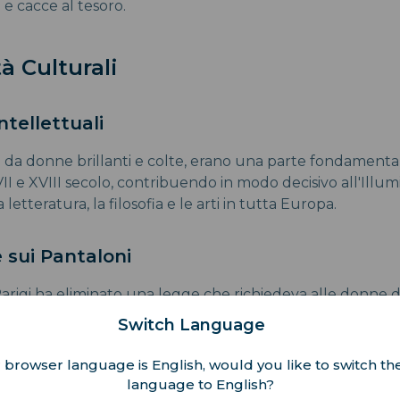
 e cacce al tesoro.
à Culturali
Intellettuali
tati da donne brillanti e colte, erano una parte fondamental
II e XVIII secolo, contribuendo in modo decisivo all'Illu
letteratura, la filosofia e le arti in tutta Europa.
 sui Pantaloni
arigi ha eliminato una legge che richiedeva alle donne d
er indossare pantaloni. Un residuo della Rivoluzione Fran
Switch Language
to progresso della Francia sui diritti di genere e la liber
 browser language is English, would you like to switch the
language to English?
Aprile