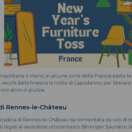
politane o meno, in alcune zone della Francia esiste la 
i vecchi dalla finestra la notte di Capodanno, per liberarsi
uovo anno in pulizia.
i di Rennes-le-Château
cittadina di Rennes-le-Château sia tormentata da voci di te
ati legati al sacerdote ottocentesco Bérenger Saunière, is