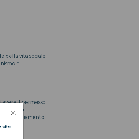
e della vita sociale
minismo e
i avere il permesso
cese, era un
tà di abbigliamento.
 site