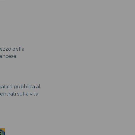
mezzo della
rancese.
afica pubblica al
ntrati sulla vita