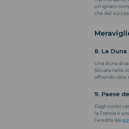
un ignaro compa
che del success
Meravigli
8. La Duna 
Una duna di sab
Situata nella zo
offrendo viste 
9. Paese dei
Dagli iconici c
la Francia è un
l’eredità dei
so