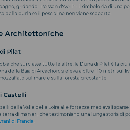
gno, gridando "Poisson d'Avril" - il simbolo sia di una 
o della burla se il pesciolino non viene scoperto.
e Architettoniche
di Pilat
bia che surclassa tutte le altre, la Duna di Pilat è la più
na della Baia di Arcachon, si eleva a oltre 110 metri sul li
mozzafiato sul mare e sulla foresta circostante.
 Castelli
astelli della Valle della Loira alle fortezze medievali spar
a terra di manieri, che testimoniano una lunga storia di 
vrani di Francia
.