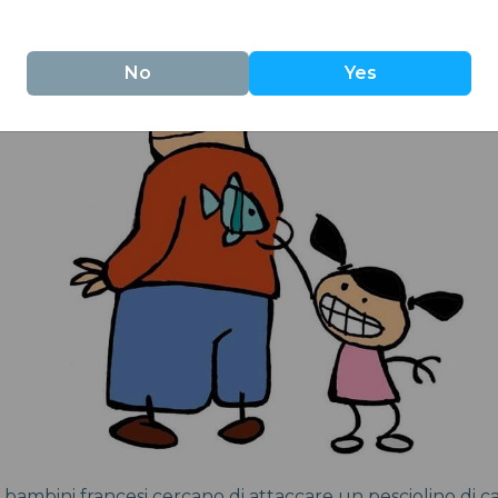
No
Yes
 i bambini francesi cercano di attaccare un pesciolino di ca