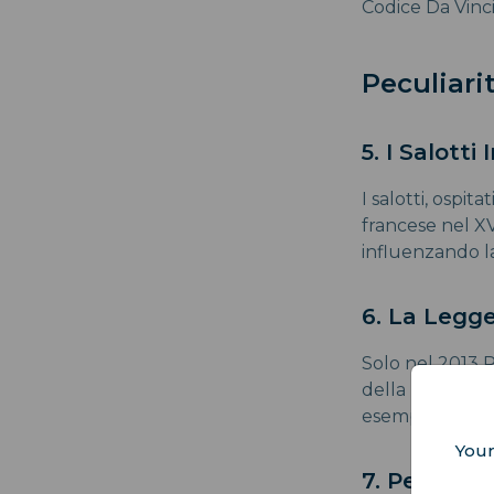
Codice Da Vinci
Peculiarit
5. I Salotti 
I salotti, ospi
francese nel XV
influenzando la 
6. La Legge
Solo nel 2013 P
della polizia p
esempio del len
Your
7. Pesce d'