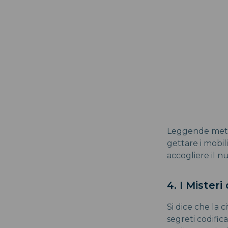
Leggende metro
gettare i mobil
accogliere il n
4. I Mister
Si dice che la 
segreti codific