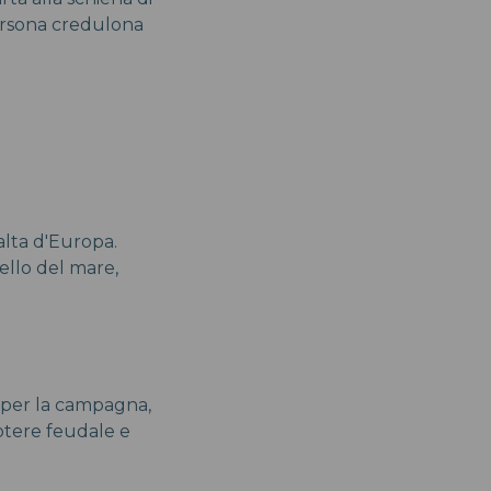
persona credulona
 alta d'Europa.
vello del mare,
se per la campagna,
potere feudale e