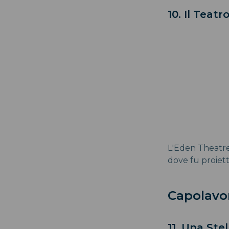
10. Il Teat
L'Eden Theatre 
dove fu proiett
Capolavor
11. Una Ste