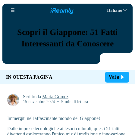
Italiano
Scopri il Giappone: 51 Fatti
Interessanti da Conoscere
IN QUESTA PAGINA
Vai a
Scritto da
Maria Gomez
15 novembre 2024
•
5-min di lettura
Immergiti nell'affascinante mondo del Giappone!
Dalle imprese tecnologiche ai tesori culturali, questi 51 fatti
divertenti esploreranno l'unico mix di tradizione e innovazione