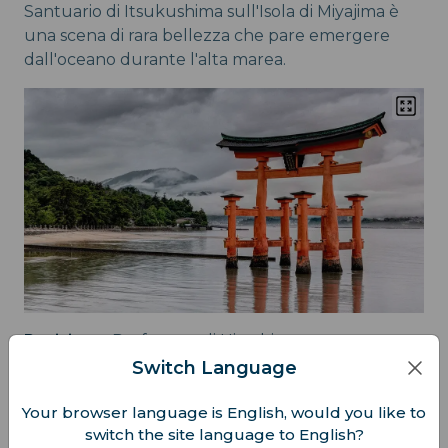
Santuario di Itsukushima sull'Isola di Miyajima è
una scena di rara bellezza che pare emergere
dall'oceano durante l'alta marea.
Posizione:
Prefettura di Hiroshima
Switch Language
Trasporto:
Traghetto da Miyajimaguchi
Your browser language is English, would you like to
Miglior Punto di Vista:
A bordo di una barca
switch the site language to English?
durante l'alta marea