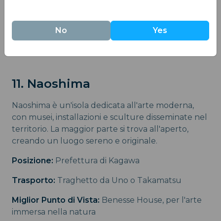
Da Sapere:
Biglietto d'ingresso al santuario; visita
raccomandata al tramonto.
No
Yes
Souvenir:
Mini-torii e mestoli di riso di Miyajima
11. Naoshima
Naoshima è un'isola dedicata all'arte moderna,
con musei, installazioni e sculture disseminate nel
territorio. La maggior parte si trova all'aperto,
creando un luogo sereno e originale.
Posizione:
Prefettura di Kagawa
Trasporto:
Traghetto da Uno o Takamatsu
Miglior Punto di Vista:
Benesse House, per l'arte
immersa nella natura