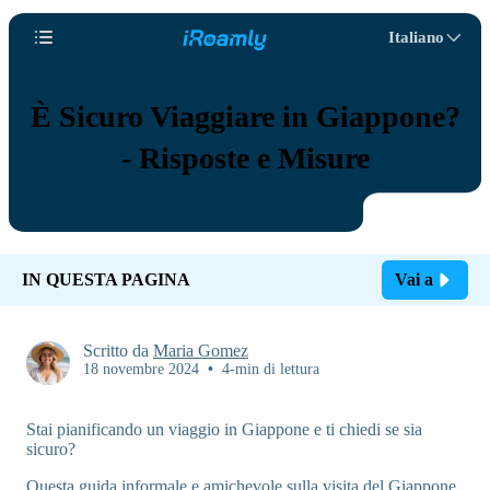
Italiano
È Sicuro Viaggiare in Giappone?
- Risposte e Misure
IN QUESTA PAGINA
Vai a
Scritto da
Maria Gomez
18 novembre 2024
•
4-min di lettura
Stai pianificando un viaggio in Giappone e ti chiedi se sia
sicuro?
Questa guida informale e amichevole sulla visita del Giappone