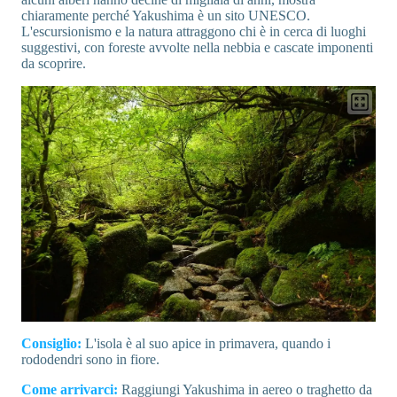
chiaramente perché Yakushima è un sito UNESCO.
L'escursionismo e la natura attraggono chi è in cerca di luoghi
suggestivi, con foreste avvolte nella nebbia e cascate imponenti
da scoprire.
Consiglio:
L'isola è al suo apice in primavera, quando i
rododendri sono in fiore.
Come arrivarci:
Raggiungi Yakushima in aereo o traghetto da