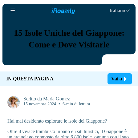
Italiano
15 Isole Uniche del Giappone:
Come e Dove Visitarle
IN QUESTA PAGINA
Vai a
Scritto da
Maria Gomez
15 novembre 2024
•
6-min di lettura
Hai mai desiderato esplorare le isole del Giappone?
Oltre il vivace trambusto urbano e i siti turistici, il Giappone è
un arcipelago composto da oltre 6.800 isole, ognuna con il suo