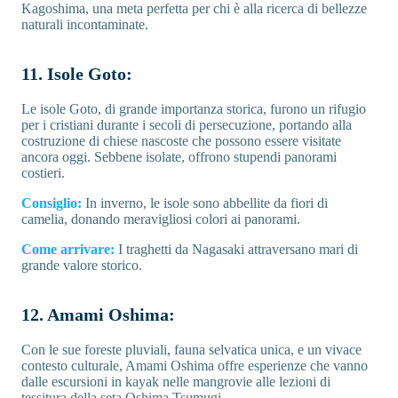
Kagoshima, una meta perfetta per chi è alla ricerca di bellezze
naturali incontaminate.
11. Isole Goto:
Le isole Goto, di grande importanza storica, furono un rifugio
per i cristiani durante i secoli di persecuzione, portando alla
costruzione di chiese nascoste che possono essere visitate
ancora oggi. Sebbene isolate, offrono stupendi panorami
costieri.
Consiglio:
In inverno, le isole sono abbellite da fiori di
camelia, donando meravigliosi colori ai panorami.
Come arrivare:
I traghetti da Nagasaki attraversano mari di
grande valore storico.
12. Amami Oshima:
Con le sue foreste pluviali, fauna selvatica unica, e un vivace
contesto culturale, Amami Oshima offre esperienze che vanno
dalle escursioni in kayak nelle mangrovie alle lezioni di
tessitura della seta Oshima Tsumugi.