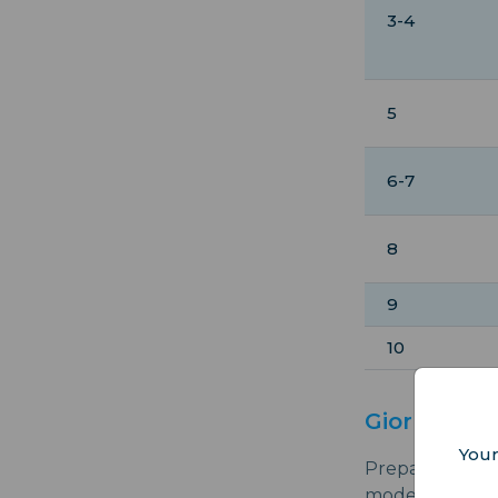
3-4
5
6-7
8
9
10
Giorno 1-2:
Your
Preparati a iniz
moderno si fond