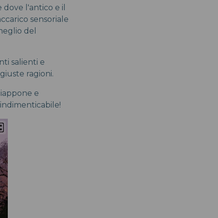
ove l'antico e il
accarico sensoriale
meglio del
ti salienti e
giuste ragioni.
 Giappone e
indimenticabile!