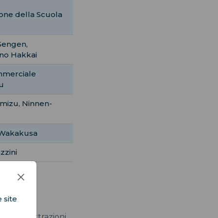
one della Scuola
Sengen,
ino Hakkai
ommerciale
ku
mizu, Ninnen-
 Wakakusa
zzini
 site
antico e il
ando le attrazioni