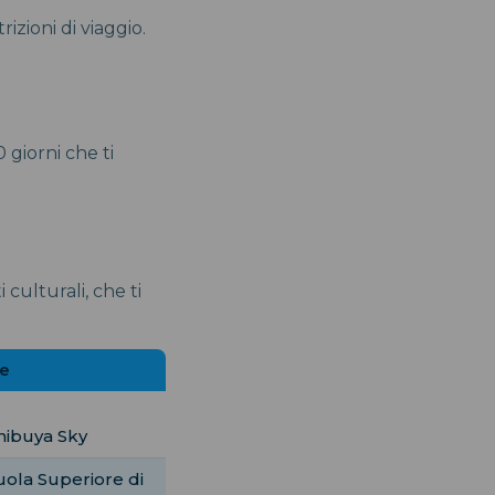
trizioni di viaggio.
 giorni che ti
culturali, che ti
te
Shibuya Sky
uola Superiore di