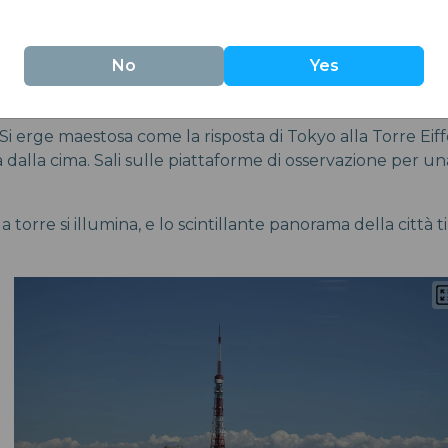
 tua lista e scoprendo alcuni gioielli meno conosciuti che 
uesta metropoli veloce, furiosa e incredibilmente divert
No
Yes
:
Si erge maestosa come la risposta di Tokyo alla Torre Eiffe
a dalla cima. Sali sulle piattaforme di osservazione per u
a torre si illumina, e lo scintillante panorama della città ti