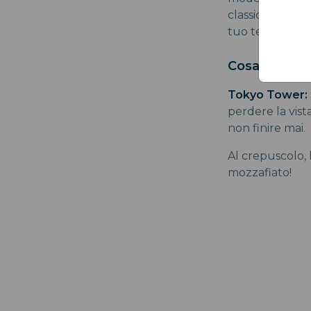
classiche dalla
tuo tempo in q
Cosa Visitare
Tokyo Tower:
perdere la vist
non finire mai.
Al crepuscolo, l
mozzafiato!