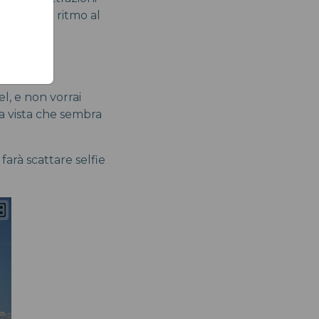
daranno il ritmo al
ente.
l, e non vorrai
na vista che sembra
 farà scattare selfie