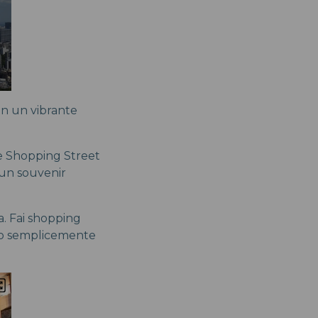
 in un vibrante
se Shopping Street
 un souvenir
a. Fai shopping
se o semplicemente