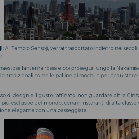
i:
Al Tempio Sensoji, verrai trasportato indietro nei secoli
e.
 maestosa lanterna rossa e poi prosegui lungo la Nakami
ci tradizionali come le palline di mochi, o per acquistare
sso di design e il gusto raffinato, non guardare oltre Ginz
più esclusive del mondo, cena in ristoranti di alta clas
ezione elegante con una passeggiata.