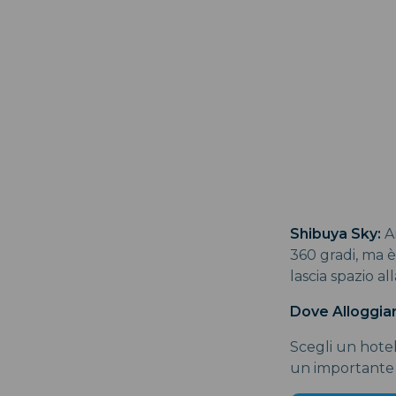
Shibuya Sky:
Am
360 gradi, ma è
lascia spazio al
Dove Alloggiar
Scegli un hotel
un importante s