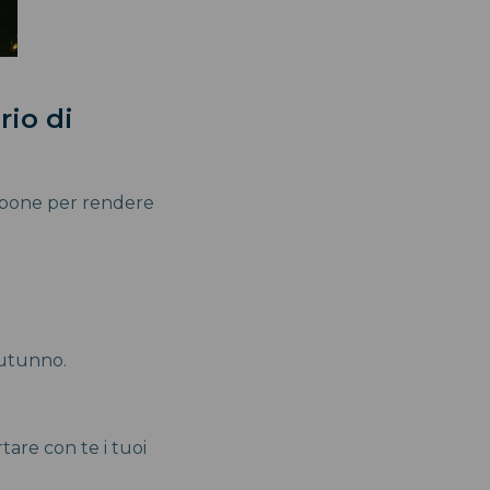
rio di
appone per rendere
 autunno.
rtare con te i tuoi