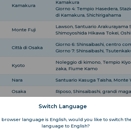
Kamakura
Kamakura
Giorno 4: Tempio Hasedera, Stazi
di Kamakura, Shichirigahama
Lawson, Santuario Arakurayama 
Monte Fuji
Shimoyoshida Hikawa Tokei, Osh
Giorno 6: Shinsaibashi, centro c
Città di Osaka
Giorno 7: Shinsaibashi, Tsutenka
Noleggio di kimono, Tempio Kiyo
Kyoto
zaka, Fiume Kamo
Nara
Santuario Kasuga Taisha, Monte
Osaka
Riposo, Shinsaibashi, grandi maga
Switch Language
 Arrivo e Esplorazione a Tokyo
 browser language is English, would you like to switch the
iare il tuo itinerario in Giappone a Tokyo, una città in cui l'
language to English?
ono nei modi più cool. Trascorri i tuoi primi giorni spunt