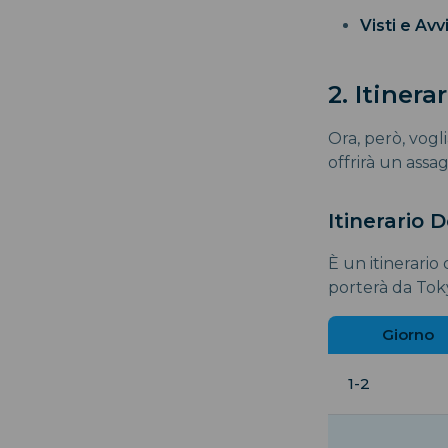
Visti e Avv
2. Itiner
Ora, però, vogl
offrirà un assa
Itinerario D
È un itinerario
porterà da Toky
Giorno
1-2