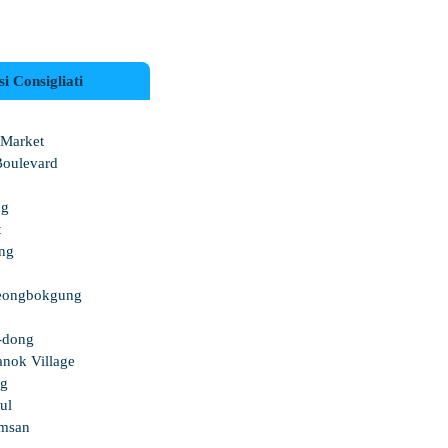
i Consigliati
 Market
Boulevard
ng
t
ng
yeongbokgung
-dong
nok Village
ng
ul
amsan