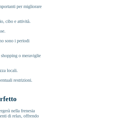
mportanti per migliorare
, cibo e attività.
sse.
no sono i periodi
li, shopping o meraviglie
zza locali.
ntuali restrizioni.
rfetto
rgerà nella frenesia
nti di relax, offrendo