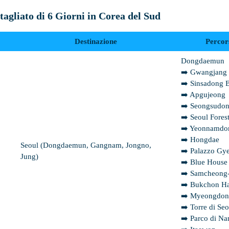
tagliato di 6 Giorni in Corea del Sud
Destinazione
Percors
Dongdaemun
➡️ Gwangjang
➡️ Sinsadong 
➡️ Apgujeong
➡️ Seongsudo
➡️ Seoul Fores
➡️ Yeonnamdo
➡️ Hongdae
Seoul (Dongdaemun, Gangnam, Jongno,
➡️ Palazzo G
Jung)
➡️ Blue House
➡️ Samcheong
➡️ Bukchon Ha
➡️ Myeongdo
➡️ Torre di Seo
➡️ Parco di N