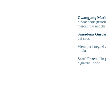
Gwangjang Mark
bindaetteok (fritte
mercati più antichi 
Sinsadong Garosu
dal caos.
Vieni per i negozi a
moda.
Seoul Forest
: Un 
e giardini fioriti.