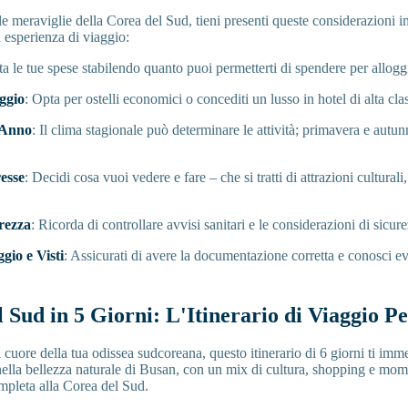
le meraviglie della Corea del Sud, tieni presenti queste considerazioni i
a esperienza di viaggio:
ta le tue spese stabilendo quanto puoi permetterti di spendere per alloggio
oggio
: Opta per ostelli economici o concediti un lusso in hotel di alta cla
'Anno
: Il clima stagionale può determinare le attività; primavera e autun
esse
: Decidi cosa vuoi vedere e fare – che si tratti di attrazioni cultura
urezza
: Ricorda di controllare avvisi sanitari e le considerazioni di sicure
ggio e Visti
: Assicurati di avere la documentazione corretta e conosci eve
l Sud in 5 Giorni: L'Itinerario di Viaggio Pe
cuore della tua odissea sudcoreana, questo itinerario di 6 giorni ti imme
ella bellezza naturale di Busan, con un mix di cultura, shopping e mome
mpleta alla Corea del Sud.