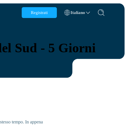
Registrati
Italiano
Belgio
Brunei
del Sud - 5 Giorni
Cile
Cina
Repubblica Ceca
Danimarca
Estonia
s
 stesso tempo. In appena