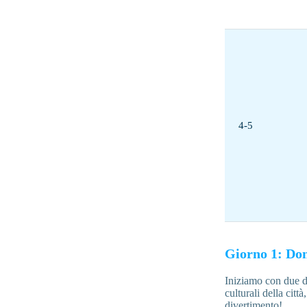
4-5
Giorno 1: D
Iniziamo con due d
culturali della cit
divertimento!