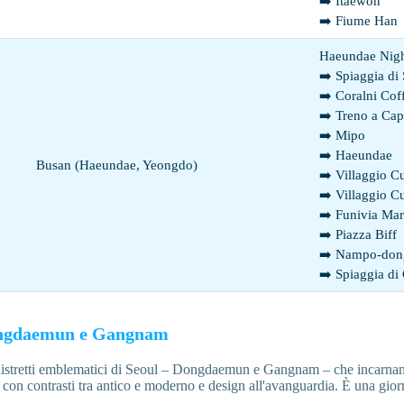
➡️ Itaewon
➡️ Fiume Han
Haeundae Nigh
➡️ Spiaggia di
➡️ Coralni Cof
➡️ Treno a Ca
➡️ Mipo
➡️ Haeundae
Busan (Haeundae, Yeongdo)
➡️ Villaggio C
➡️ Villaggio C
➡️ Funivia Mar
➡️ Piazza Biff
➡️ Nampo-don
➡️ Spiaggia di
ongdaemun e Gangnam
istretti emblematici di Seoul – Dongdaemun e Gangnam – che incarnano 
tà, con contrasti tra antico e moderno e design all'avanguardia. È una gio