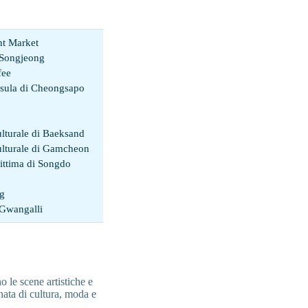
t Market
 Songjeong
fee
psula di Cheongsapo
ulturale di Baeksand
ulturale di Gamcheon
ittima di Songdo
g
 Gwangalli
le scene artistiche e
rnata di cultura, moda e