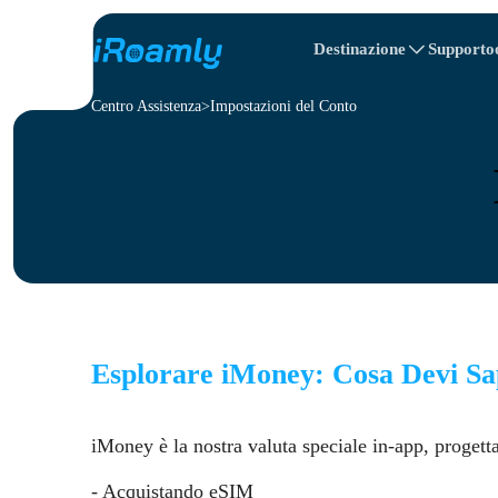
Destinazione
Supporto
Centro Assistenza
Itinerario di viaggio
Impostazioni del Conto
eSIM locali
All Destinaziones
All Destinaziones
Albania
Canada
eSIM regionali
Bulgaria
Congo
Repubblica Dom
Esplorare iMoney: Cosa Devi Sa
iMoney è la nostra valuta speciale in-app, progett
- Acquistando eSIM