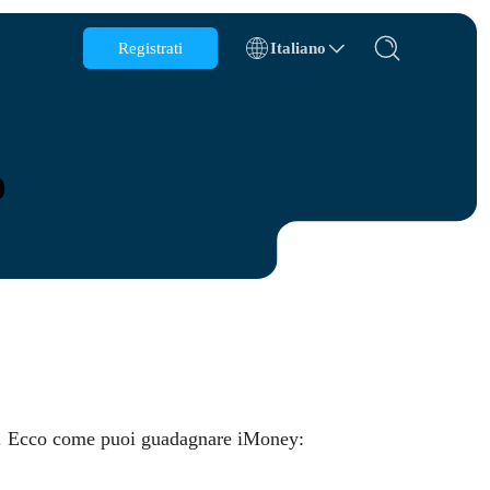
Registrati
Italiano
Belgio
Brunei
o
Cile
Cina
Repubblica Ceca
Danimarca
Estonia
 web. Ecco come puoi guadagnare iMoney:
s