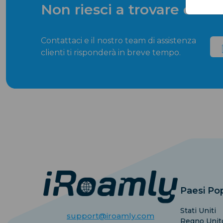
Non riesci a trovare ciò c
Contattaci e il nostro team di assistenza
clienti ti risponderà in breve tempo.
Paesi Pop
Stati Uniti
support@iroamly.com
Regno Unit