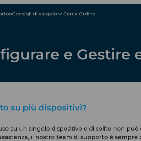
ortoo
Consigli di viaggio
Cerca Ordine
nes
nes
A - E
A - E
F - I
F - I
J - O
J - O
P - S
P - S
T - V
T - V
Austria
Cina
Bielorussia
Europa
figurare e Gestire 
Cambogia
Canada
Croazia
Cipro
Repubblica Dominicana
Ecuador
Egitto
to su più dispositivi?
so su un singolo dispositivo e di solito non può 
Explore All Destinazio
sistenza, il nostro team di supporto è sempre di