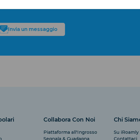
he cerchi?
Invia un messaggio
olari
Collabora Con Noi
Chi Siam
Piattaforma all'Ingrosso
Su iRoamly
o
Segnala & Guadagna
Contattaci