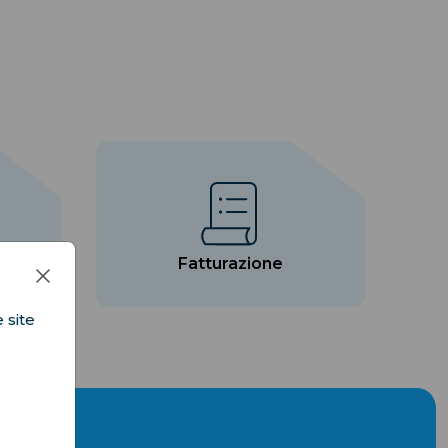
count
Fatturazione
 site