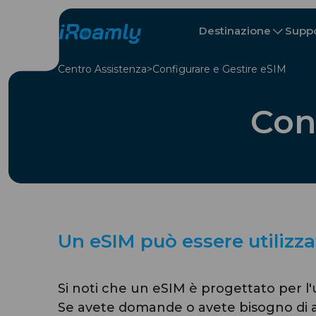
Destinazione
Supp
Centro Assistenza
Configurare e Gestire eSIM
Itinerario di viaggio
eSIM locali
All Destinazio
All Destinazio
Albania
Canada
eSIM regionali
Con
Bulgaria
Congo
Un eSIM può essere utilizza
Si noti che un eSIM è progettato per l'u
Se avete domande o avete bisogno di as