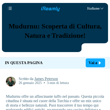
Italiano
Mudurnu: Scoperta di Cultura,
Natura e Tradizione!
IN QUESTA PAGINA
Vai a
Scritto da
James Peterson
26 gennaio 2025
•
3-min di lettura
Mudurnu offre un affascinante tuffo nel passato. Questa piccola
cittadina è situata nel cuore della Turchia e offre un mix unico
di storia e bellezze naturali. Puoi trascorrere il tuo tempo qui
esplorando edifici antichi, assaporando una cucina deliziosa e