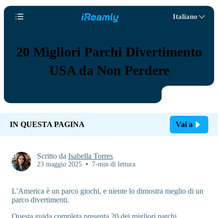
Italiano
20 Migliori Parchi Divertimento
USA da Non Perdere
IN QUESTA PAGINA
Vai a
Scritto da
Isabella Torres
23 maggio 2025
•
7-min di lettura
L'America è un parco giochi, e niente lo dimostra meglio di un
parco divertimenti.
Questa guida completa presenta 20 dei migliori parchi