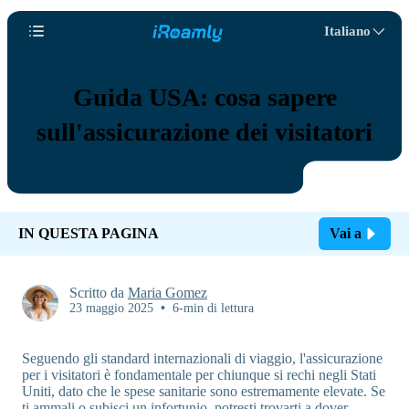
Italiano
Guida USA: cosa sapere
sull'assicurazione dei visitatori
IN QUESTA PAGINA
Vai a
Scritto da
Maria Gomez
23 maggio 2025
•
6-min di lettura
Seguendo gli standard internazionali di viaggio, l'assicurazione
per i visitatori è fondamentale per chiunque si rechi negli Stati
Uniti, dato che le spese sanitarie sono estremamente elevate. Se
ti ammali o subisci un infortunio, potresti trovarti a dover