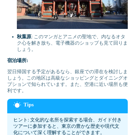
秋葉原
: このマンガとアニメの聖地で、内なるオタ
ク心を解き放ち、電子機器のショップも見て回りま
しょう。
宿泊場所:
翌日帰国する予定があるなら、銀座での滞在を検討しま
しょう。この地区は高級なショッピングとダイニングオ
プションで知られています。また、空港に近い場所も便
利です。
ヒント: 文化的な名所を探索する場合、ガイド付き
ツアーに参加すると、東京の豊かな歴史や現代文
化について深く理解することができます。