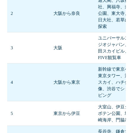
通天閣、八坂神
社、興福寺、奈
2
大阪から奈良
公園、東大寺、
日大社、若草山
探索
ユニバーサルス
ジオジャパン、
3
大阪
田スカイビル、H
FIVE観覧車
新幹線で東京へ
東京タワー、渋
4
大阪から東京
スカイ、ハチ公
像、渋谷でショ
ピング
大室山、伊豆シ
5
東京から伊豆
ボテン公園、城
崎海岸、門脇吊
長谷寺、鎌倉大