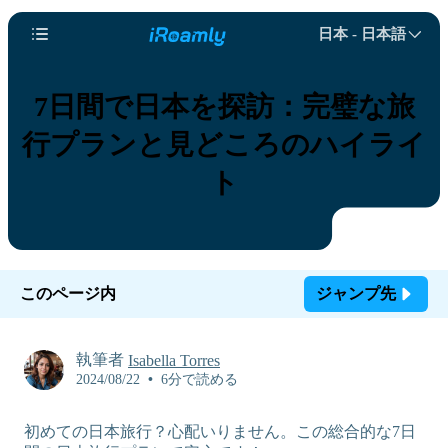
日本 - 日本語
7日間で日本を探訪：完璧な旅
行プランと見どころのハイライ
ト
このページ内
ジャンプ先
執筆者
Isabella Torres
2024/08/22
•
6分で読める
初めての日本旅行？心配いりません。この総合的な7日