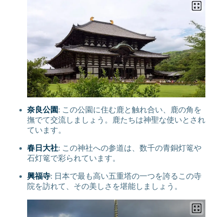
奈良公園
: この公園に住む鹿と触れ合い、鹿の角を
撫でて交流しましょう。鹿たちは神聖な使いとされ
ています。
春日大社
: この神社への参道は、数千の青銅灯篭や
石灯篭で彩られています。
興福寺
: 日本で最も高い五重塔の一つを誇るこの寺
院を訪れて、その美しさを堪能しましょう。