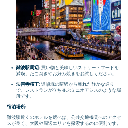
難波駅周辺
: 買い物と美味しいストリートフードを
満喫。たこ焼きやお好み焼きをお試しください。
法善寺横丁
: 道頓堀の喧騒から離れた静かな通り
で、レストランが立ち並ぶミニオアシスのような場
所です。
宿泊場所:
難波駅近くのホテルを選べば、公共交通機関へのアクセ
スが良く、大阪や周辺エリアを探索するのに便利です。