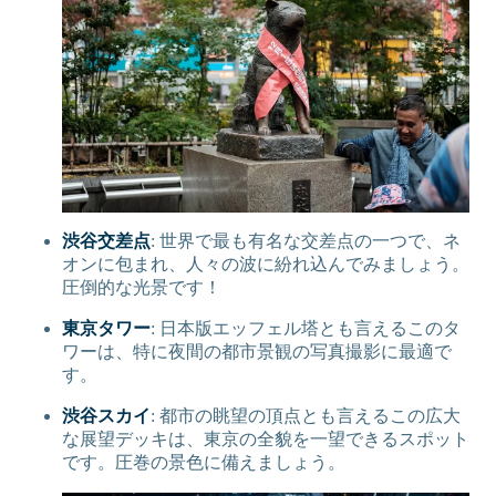
渋谷交差点
: 世界で最も有名な交差点の一つで、ネ
オンに包まれ、人々の波に紛れ込んでみましょう。
圧倒的な光景です！
東京タワー
: 日本版エッフェル塔とも言えるこのタ
ワーは、特に夜間の都市景観の写真撮影に最適で
す。
渋谷スカイ
: 都市の眺望の頂点とも言えるこの広大
な展望デッキは、東京の全貌を一望できるスポット
です。圧巻の景色に備えましょう。