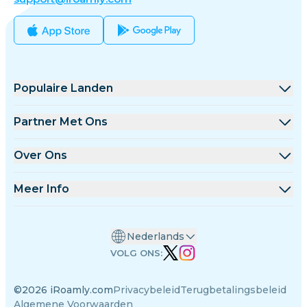
Populaire Landen
Verenigde Staten
Partner Met Ons
Verenigd Koninkrijk
Groothandel Platform
Over Ons
Turkije
Affiliate Programma
Over iRoamly
Meer Info
Frankrijk
API Documentatie
Contacteer Ons
Ondersteuningscentrum
Thailand
Nederlands
Datacalculator
Japan
VOLG ONS:
eSIM Beoordelingen
Italië
©2026 iRoamly.com
Privacybeleid
Terugbetalingsbeleid
Auteursteam
India
Algemene Voorwaarden