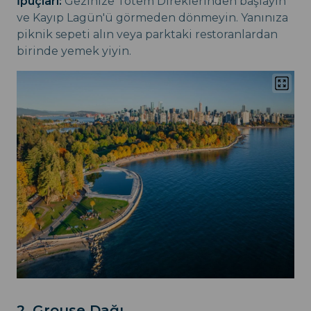
İpuçları:
Gezinize Totem Direklerinden başlayın
ve Kayıp Lagün'ü görmeden dönmeyin. Yanınıza
piknik sepeti alın veya parktaki restoranlardan
birinde yemek yiyin.
2. Grouse Dağı