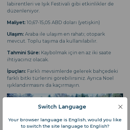
labirentleri ve Işık Festivali gibi etkinlikler de
düzenleniyor.
Maliyet:
10,67-15,05 ABD doları (yetişkin)
Ulaşım:
Araba ile ulaşım en rahatı; otopark
mevcut. Toplu taşıma da kullanılabilir.
Tahmini Süre:
Kaybolmak için en az iki saate
ihtiyacınız olacak.
İpuçları:
Farklı mevsimlerde gelerek bahçedeki
farklı bitki türlerini görebilirsiniz. Ayrıca Noel
ışıklandırmasını da kaçırmayın.
Switch Language
Your browser language is English, would you like
to switch the site language to English?