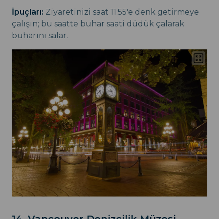
İpuçları:
Ziyaretinizi saat 11:55'e denk getirmeye
çalışın; bu saatte buhar saati düdük çalarak
buharını salar.
14. Vancouver Denizcilik Müzesi