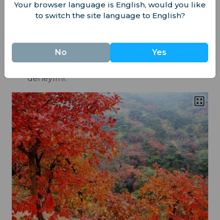
Your browser language is English, would you like
Eylül/Ekim aylarında Sonbahar Ortası
to switch the site language to English?
Festivali
: Ay kekleri yiyerek kutlama yapın ve
dolunayı izleyin.
No
Yes
Ekim ayında Fragrant Hills Kızıl Yaprak
Festivali
: Muhteşem bir sonbahar yaprakları
deneyimi.