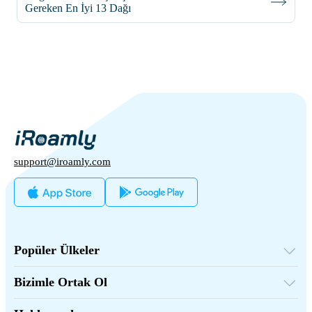
Gereken En İyi 13 Dağı
support@iroamly.com
Popüler Ülkeler
Amerika Birleşik Devletleri
Birleşik Krallık
Bizimle Ortak Ol
Türkiye
Toptan Platform
Fransa
Tavsiye Et Kazan
Tayland