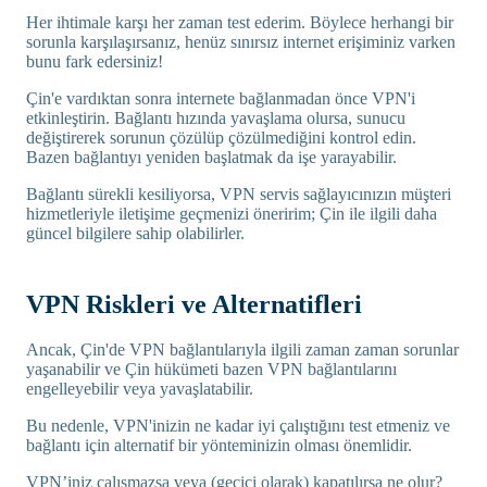
Her ihtimale karşı her zaman test ederim. Böylece herhangi bir
sorunla karşılaşırsanız, henüz sınırsız internet erişiminiz varken
bunu fark edersiniz!
Çin'e vardıktan sonra internete bağlanmadan önce VPN'i
etkinleştirin. Bağlantı hızında yavaşlama olursa, sunucu
değiştirerek sorunun çözülüp çözülmediğini kontrol edin.
Bazen bağlantıyı yeniden başlatmak da işe yarayabilir.
Bağlantı sürekli kesiliyorsa, VPN servis sağlayıcınızın müşteri
hizmetleriyle iletişime geçmenizi öneririm; Çin ile ilgili daha
güncel bilgilere sahip olabilirler.
VPN Riskleri ve Alternatifleri
Ancak, Çin'de VPN bağlantılarıyla ilgili zaman zaman sorunlar
yaşanabilir ve Çin hükümeti bazen VPN bağlantılarını
engelleyebilir veya yavaşlatabilir.
Bu nedenle, VPN'inizin ne kadar iyi çalıştığını test etmeniz ve
bağlantı için alternatif bir yönteminizin olması önemlidir.
VPN’iniz çalışmazsa veya (geçici olarak) kapatılırsa ne olur?