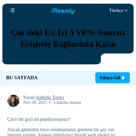
Türkçe
Çin'deki En İyi 5 VPN: Sınırsız
Erişimle Bağlantıda Kalın
BU SAYFADA
Atlaya Git
Yazan
Isabella Torres
Nov 28, 2025
•
5-dakika okuma
Çin'e bir gezi mi planlıyorsunuz?
Ancak gitmeden önce unutmamanız gereken bir şey var:
internet erişimi. Alışkın olduğunuz büyük web siteleri ve