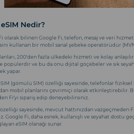
 eSIM Nedir?
i olarak bilinen Google Fi, telefon, mesaj ve veri hizme
ini kullanan bir mobil sanal şebeke operatörüdür (MV
lanları, 200'den fazla ülkedeki hizmeti ve kolay anlaşılı
de popülerdir ve bu da onu dijital göçebeler ve sık seya
ek yapar.
SIM (gömülü SIM) özelliği sayesinde, telefonlar fiziksel 
an mobil planlarını çevrimiçi olarak etkinleştirebilir. 
n Fi'yi sipariş edip deneyebilirsiniz.
M özelliği sayesinde, mevcut hattınızdan vazgeçmeden Fi
iz. Google Fi, daha esnek, kullanışlı ve seyahat dostu geç
ğlayan eSIM olanağı sunar.