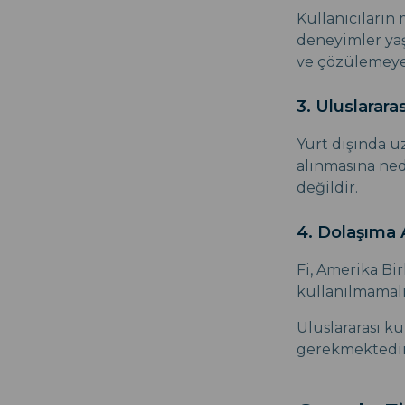
Kullanıcıların 
deneyimler yaş
ve çözülemeyen
3. Uluslarara
Yurt dışında u
alınmasına ned
değildir.
4. Dolaşıma
Fi, Amerika Bir
kullanılmamalı
Uluslararası k
gerekmektedir.