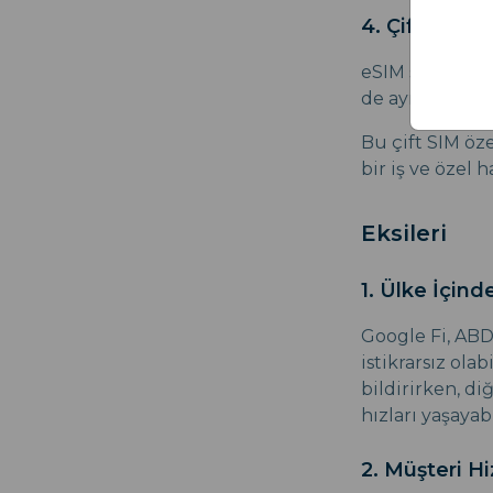
4. Çift SIM Ö
eSIM sayesinde
de aynı telefon
Bu çift SIM öz
bir iş ve özel 
Eksileri
1. Ülke İçin
Google Fi, ABD
istikrarsız ola
bildirirken, di
hızları yaşayabi
2. Müşteri Hi