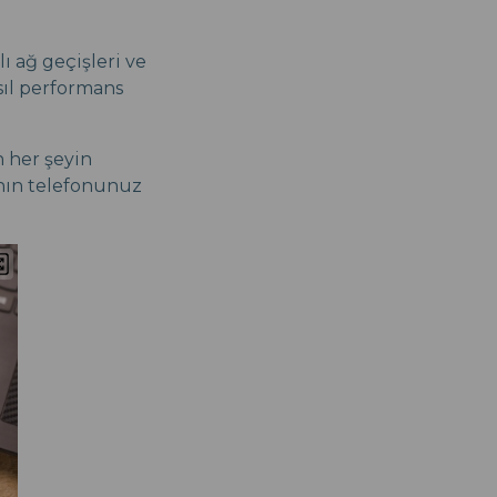
ı ağ geçişleri ve
sıl performans
n her şeyin
anın telefonunuz