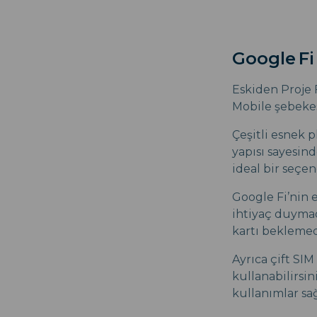
Google Fi
Eskiden Proje F
Mobile şebekes
Çeşitli esnek p
yapısı sayesin
ideal bir seçen
Google Fi’nin e
ihtiyaç duymad
kartı beklemede
Ayrıca çift SI
kullanabilirsin
kullanımlar sa