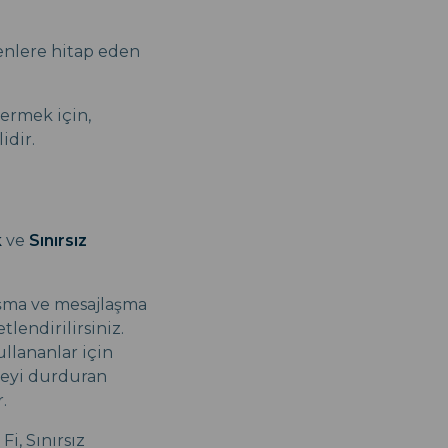
denlere hitap eden
vermek için,
idir.
k
ve
Sınırsız
uşma ve mesajlaşma
tlendirilirsiniz.
llananlar için
rmeyi durduran
.
Fi, Sınırsız