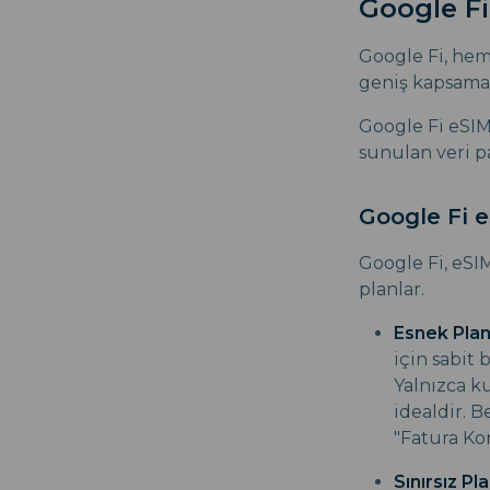
Google Fi
Google Fi, hem
geniş kapsama a
Google Fi eSIM
sunulan veri p
Google Fi e
Google Fi, eSIM
planlar.
Esnek Plan
için sabit 
Yalnızca k
idealdir. B
"Fatura Kor
Sınırsız Pla