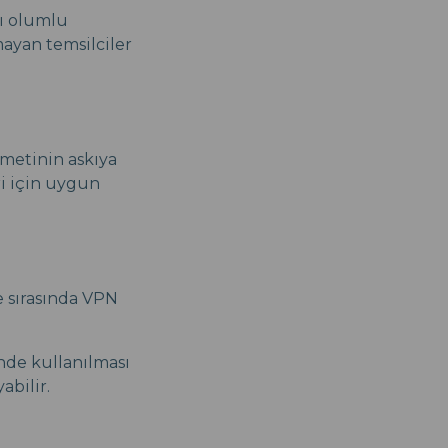
rı olumlu
ayan temsilciler
zmetinin askıya
ri için uygun
e sırasında VPN
nde kullanılması
abilir.