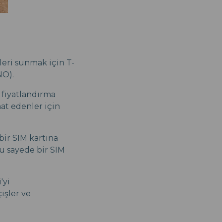
tleri sunmak için T-
NO).
r fiyatlandırma
hat edenler için
bir SIM kartına
Bu sayede bir SIM
'yi
işler ve