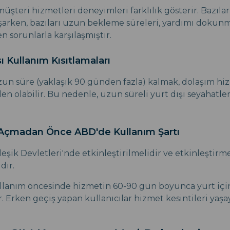
müşteri hizmetleri deneyimleri farklılık gösterir. Bazıla
arken, bazıları uzun bekleme süreleri, yardımı dokunm
 sorunlarla karşılaşmıştır.
sı Kullanım Kısıtlamaları
zun süre (yaklaşık 90 günden fazla) kalmak, dolaşım hi
en olabilir. Bu nedenle, uzun süreli yurt dışı seyahatle
 Açmadan Önce ABD'de Kullanım Şartı
leşik Devletleri'nde etkinleştirilmelidir ve etkinleştirm
dır.
ullanım öncesinde hizmetin 60-90 gün boyunca yurt içi
 Erken geçiş yapan kullanıcılar hizmet kesintileri yaşay