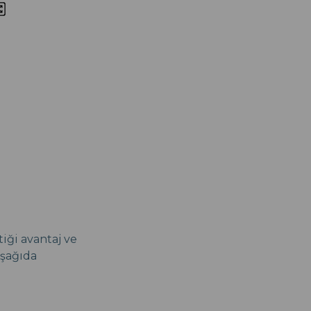
iği avantaj ve
aşağıda