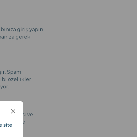
bınıza giriş yapın
şmanıza gerek
şır. Spam
bi özellikler
yor.
atlandırması ve
ngi biriyle
e site