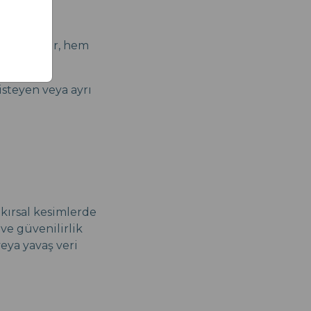
am edebilir, hem
steyen veya ayrı
kırsal kesimlerde
 ve güvenilirlik
veya yavaş veri