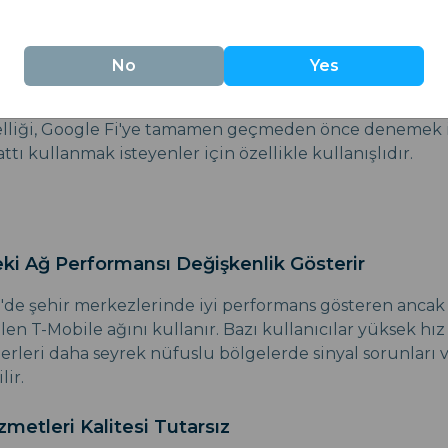
zelliği
No
Yes
, müşteriler hem kendi operatörlerini kullanmaya dev
da Google Fi'den yararlanabilirler.
elliği, Google Fi'ye tamamen geçmeden önce denemek i
hattı kullanmak isteyenler için özellikle kullanışlıdır.
deki Ağ Performansı Değişkenlik Gösterir
'de şehir merkezlerinde iyi performans gösteren ancak 
bilen T-Mobile ağını kullanır. Bazı kullanıcılar yüksek hız
ğerleri daha seyrek nüfuslu bölgelerde sinyal sorunları 
lir.
zmetleri Kalitesi Tutarsız