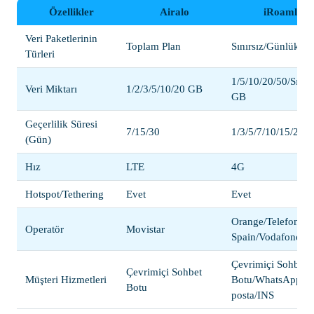
Özellikler
Airalo
iRoamly
Veri Paketlerinin
Toplam Plan
Sınırsız/Günlük/T
Türleri
1/5/10/20/50/Sınırs
Veri Miktarı
1/2/3/5/10/20 GB
GB
Geçerlilik Süresi
7/15/30
1/3/5/7/10/15/20/3
(Gün)
Hız
LTE
4G
Hotspot/Tethering
Evet
Evet
Orange/Telefonica
Operatör
Movistar
Spain/Vodafone/Xf
Çevrimiçi Sohbet
Çevrimiçi Sohbet
Müşteri Hizmetleri
Botu/WhatsApp/E-
Botu
posta/INS