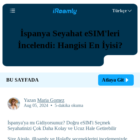
Türkçe
İspanya Seyahat eSIM'leri
İncelendi: Hangisi En İyisi?
BU SAYFADA
Atlaya Git
Yazan
Maria Gomez
Aug 05, 2024
•
5-dakika okuma
İspanya'ya mı Gidiyorsunuz? Doğru eSIM'i Seçmek
Seyahatinizi Çok Daha Kolay ve Ucuz Hale Getirebilir
Size Airalo, iRoamly ve Holafly seçeneklerini incelemenizde