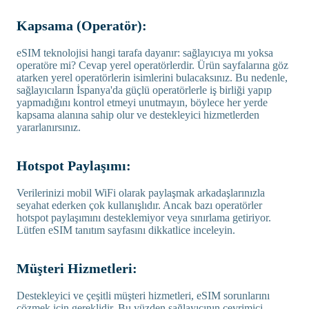
Kapsama (Operatör):
eSIM teknolojisi hangi tarafa dayanır: sağlayıcıya mı yoksa
operatöre mi? Cevap yerel operatörlerdir. Ürün sayfalarına göz
atarken yerel operatörlerin isimlerini bulacaksınız. Bu nedenle,
sağlayıcıların İspanya'da güçlü operatörlerle iş birliği yapıp
yapmadığını kontrol etmeyi unutmayın, böylece her yerde
kapsama alanına sahip olur ve destekleyici hizmetlerden
yararlanırsınız.
Hotspot Paylaşımı:
Verilerinizi mobil WiFi olarak paylaşmak arkadaşlarınızla
seyahat ederken çok kullanışlıdır. Ancak bazı operatörler
hotspot paylaşımını desteklemiyor veya sınırlama getiriyor.
Lütfen eSIM tanıtım sayfasını dikkatlice inceleyin.
Müşteri Hizmetleri:
Destekleyici ve çeşitli müşteri hizmetleri, eSIM sorunlarını
çözmek için gereklidir. Bu yüzden sağlayıcının çevrimiçi