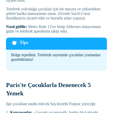
ziyaret edin.
Teleferik yolculuğu çocuklar için bir macera ve yükselirken
şehrin harika manzarasını sunar. Zirvede Sacré-Cœur
Bazilikası'nı ziyaret edin ve huzurlu anlar yaşayın.
Nasıl gidilir:
Metro Hattı 12'ye binip Abbesses istasyonuna
gidin ve teleferik işaretlerini takip edin.
Bölge tepeliktir. Teleferik sayesinde çocukları yormadan
gezebilirsiniz!
Paris'te Çocuklarla Denenecek 5
Yemek
İşte çocukları mutlu edecek beş lezzetli Fransız yiyeceği:
1.
Kruvasanlar
– Gevrek ve tereyağlı, harika bir kahvaltı