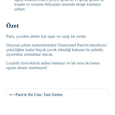
koşma ve oynama ihtiyaçları arasında denge kurmaya
çalışın.
Özet
Paris, çocuklu aileler için eşsiz ve cazip bir yerdir.
Duyusal çekim merkezlerinden Disneyland Paris'in büyüleyici
çekiciliğine kadar birçok çocuk etkinliği bulunan bu şehirde,
ziyaretiniz unutulmaz olacak.
Lezzetli yiyeceklerin tadına bakmayı ve bir veya iki hatıra
eşyası almayı unutmayın!
Paris'te Bir Gün: Tam Sürüm
Fransa'nın En Eski Şehri: Marsilya'ya Bakış