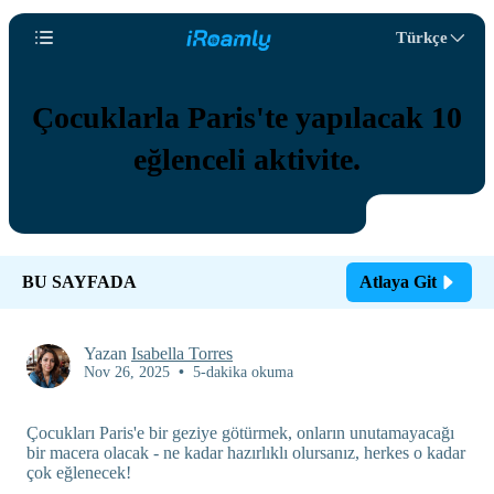
Türkçe
Çocuklarla Paris'te yapılacak 10
eğlenceli aktivite.
BU SAYFADA
Atlaya Git
Yazan
Isabella Torres
Nov 26, 2025
•
5-dakika okuma
Çocukları Paris'e bir geziye götürmek, onların unutamayacağı
bir macera olacak - ne kadar hazırlıklı olursanız, herkes o kadar
çok eğlenecek!