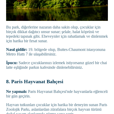
Bu park, diğerlerine nazaran daha sakin olup, çocuklar için
birçok dikkat dağıtıcı unsur sunar; şelale, halat köprüsü ve
tepedeki tapınak gibi. Ebeveynler için rahatlamak ve dinlenmek
için harika bir fırsat sunar.
Nasıl gidilir:
19. bölgede olup, Buttes-Chaumont istasyonuna
Metro Hattı 7 ile ulaşabilirsiniz.
İpucu:
Sadece çocuklarınızı izlemek istiyorsanız güzel bir chai
latte eşliğinde parkın kafesinde dinlenebilirsiniz.
8. Paris Hayvanat Bahçesi
Ne yapmalı:
Paris Hayvanat Bahçesi'nde hayvanlarla eğlenceli
bir gün geçirin.
Hayvan tutkunları çocuklar için harika bir deneyim sunan Paris
Zoolojik Parkı, aslanlardan zürafalara birçok hayvan türünü
doğal yaşam alanlarında görme şansı verir.