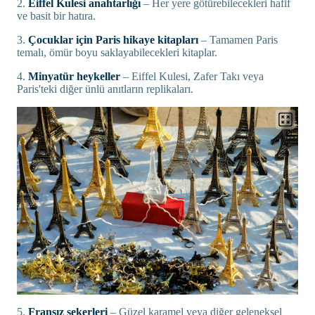
2.
Eiffel Kulesi anahtarlığı
– Her yere götürebilecekleri hafif
ve basit bir hatıra.
3.
Çocuklar için Paris hikaye kitapları
– Tamamen Paris
temalı, ömür boyu saklayabilecekleri kitaplar.
4.
Minyatür heykeller
– Eiffel Kulesi, Zafer Takı veya
Paris'teki diğer ünlü anıtların replikaları.
5.
Fransız şekerleri
– Güzel karamel veya diğer geleneksel