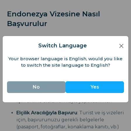
Endonezya Vizesine Nasıl
Başvurulur
Vize Başvuru Süreci
Switch Language
Vizenize online olarak (Varışta Vize gibi belirli
Your browser language is English, would you like
vize türleri için) veya kendi ülkenizdeki bir
to switch the site language to English?
Endonezya elçiliğinde veya konsolosluğunda
başvurabilirsiniz.
No
Yes
İnternet Üzerinden Başvuru
: VoA için, bazı
gezginler varışta daha hızlı işlem görmek
için online olarak ön kayıt yaptırabilirler.
Elçilik Aracılığıyla Başvuru
: Turist ve iş vizeleri
için, başvurunuzu gerekli belgelerle
(pasaport, fotoğraflar, konaklama kanıtı, vb.)