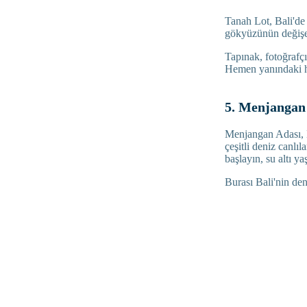
Tanah Lot, Bali'de 
gökyüzünün değişen
Tapınak, fotoğrafçı
Hemen yanındaki ha
5. Menjangan 
Menjangan Adası, Ba
çeşitli deniz canlı
başlayın, su altı y
Burası Bali'nin den