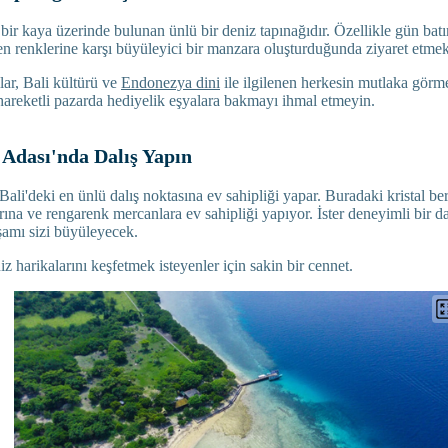
bir kaya üzerinde bulunan ünlü bir deniz tapınağıdır. Özellikle gün batı
 renklerine karşı büyüleyici bir manzara oluşturduğunda ziyaret etmek 
lar, Bali kültürü ve
Endonezya dini
ile ilgilenen herkesin mutlaka görme
reketli pazarda hediyelik eşyalara bakmayı ihmal etmeyin.
Adası'nda Dalış Yapın
li'deki en ünlü dalış noktasına ev sahipliği yapar. Buradaki kristal ber
larına ve rengarenk mercanlara ev sahipliği yapıyor. İster deneyimli bir da
aşamı sizi büyüleyecek.
iz harikalarını keşfetmek isteyenler için sakin bir cennet.