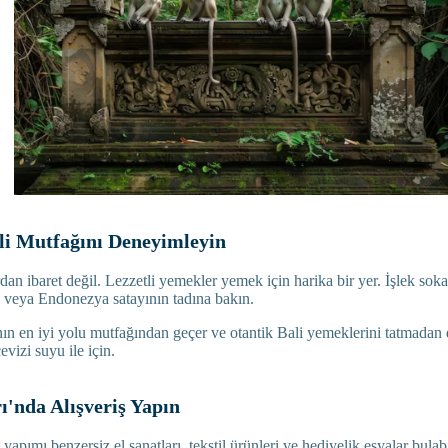
li Mutfağını Deneyimleyin
dan ibaret değil. Lezzetli yemekler yemek için harika bir yer. İşlek soka
 veya Endonezya satayının tadına bakın.
nın en iyi yolu mutfağından geçer ve otantik Bali yemeklerini tatmada
evizi suyu ile için.
ı'nda Alışveriş Yapın
yapımı benzersiz el sanatları, tekstil ürünleri ve hediyelik eşyalar bulab