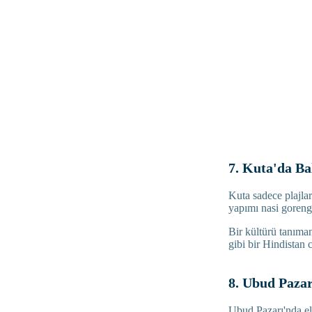
7. Kuta'da Ba
Kuta sadece plajlar
yapımı nasi goreng
Bir kültürü tanıma
gibi bir Hindistan c
8. Ubud Pazar
Ubud Pazarı'nda el 