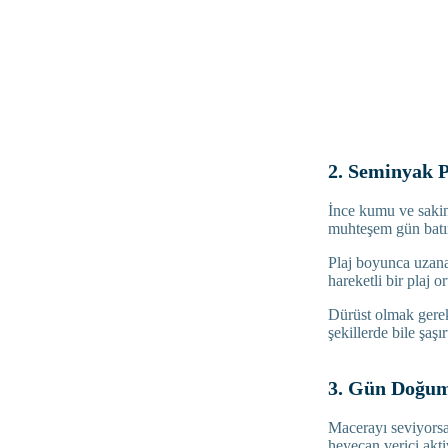
2. Seminyak P
İnce kumu ve sakin 
muhteşem gün batım
Plaj boyunca uzanan
hareketli bir plaj o
Dürüst olmak gere
şekillerde bile şaşırt
3. Gün Doğum
Macerayı seviyorsa
heyecan verici akti