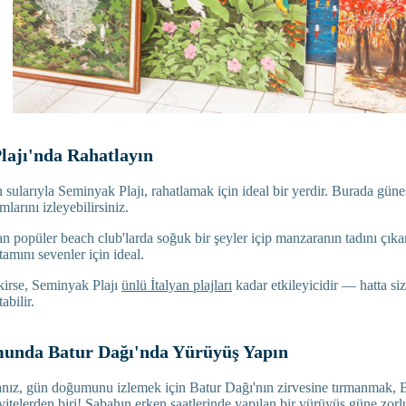
lajı'nda Rahatlayın
sularıyla Seminyak Plajı, rahatlamak için ideal bir yerdir. Burada güneş
larını izleyebilirsiniz.
 popüler beach club'larda soğuk bir şeyler içip manzaranın tadını çıkar
rtamını sevenler için ideal.
kirse, Seminyak Plajı
ünlü İtalyan plajları
kadar etkileyicidir — hatta si
abilir.
unda Batur Dağı'nda Yürüyüş Yapın
nız, gün doğumunu izlemek için Batur Dağı'nın zirvesine tırmanmak, B
vitelerden biri! Sabahın erken saatlerinde yapılan bir yürüyüş güne zorlu