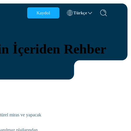
Kaydol
Türkçe
Belçika
Brunei
in İçeriden Rehber
Şili
Çin
Çek Cumhuriyeti
Danimarka
Estonya
ltürel miras ve yapacak
nanılmaz plajlarından