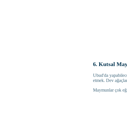
6. Kutsal Ma
Ubud'da yapabilece
etmek. Dev ağaçlar 
Maymunlar çok eğle