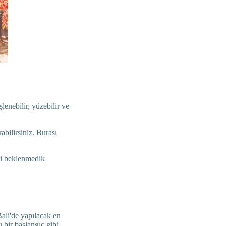
lenebilir, yüzebilir ve
abilirsiniz. Burası
zi beklenmedik
ali'de yapılacak en
 bir başlangıç gibi