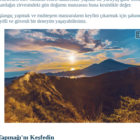
anardağın zirvesindeki gün doğumu manzarası buna kesinlikle değer.
şlangıç yapmak ve muhteşem manzaraların keyfini çıkarmak için şahane 
yifli ve güvenli bir deneyim yaşayabilirsiniz.
Tapınağı'nı Keşfedin