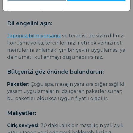
da bünyesinde masaj hizmeti sunan bir ryokan
(geleneksel Japon hanı) tercih edin.
Dil engelini aşın:
Japonca bilmiyorsanız
ve terapist de sizin dilinizi
konuşmuyorsa, tercihlerinizi iletmek ve hizmet
menülerini anlamak için bir çeviri uygulaması ya
da hizmeti kullanmayı düşünebilirsiniz.
Bütçenizi göz önünde bulundurun:
Paketler:
Çoğu spa, masajın yanı sıra diğer sağlıklı
yaşam uygulamalarını da içeren paketler sunar;
bu paketler oldukça uygun fiyatlı olabilir.
Maliyetler:
Giriş seviyesi:
30 dakikalık bir masaj için yaklaşık
3.000 Japon yeni ödemeyi bekleyebilirsiniz.