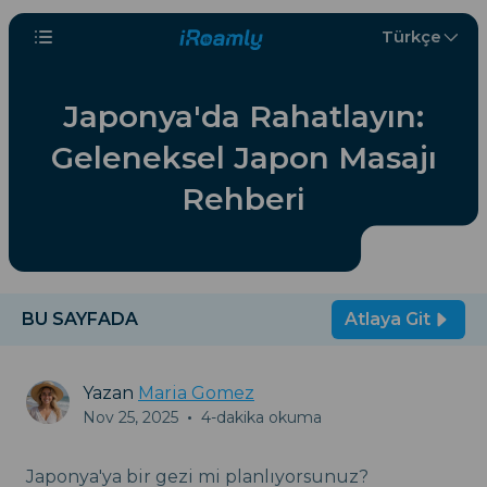
Türkçe
Japonya'da Rahatlayın:
Geleneksel Japon Masajı
Rehberi
BU SAYFADA
Atlaya Git
Yazan
Maria Gomez
Nov 25, 2025
•
4-dakika okuma
Japonya'ya bir gezi mi planlıyorsunuz?