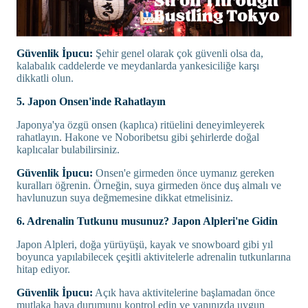
Güvenlik İpucu:
Şehir genel olarak çok güvenli olsa da,
kalabalık caddelerde ve meydanlarda yankesiciliğe karşı
dikkatli olun.
5. Japon Onsen'inde Rahatlayın
Japonya'ya özgü onsen (kaplıca) ritüelini deneyimleyerek
rahatlayın. Hakone ve Noboribetsu gibi şehirlerde doğal
kaplıcalar bulabilirsiniz.
Güvenlik İpucu:
Onsen'e girmeden önce uymanız gereken
kuralları öğrenin. Örneğin, suya girmeden önce duş almalı ve
havlunuzun suya değmemesine dikkat etmelisiniz.
6. Adrenalin Tutkunu musunuz? Japon Alpleri'ne Gidin
Japon Alpleri, doğa yürüyüşü, kayak ve snowboard gibi yıl
boyunca yapılabilecek çeşitli aktivitelerle adrenalin tutkunlarına
hitap ediyor.
Güvenlik İpucu:
Açık hava aktivitelerine başlamadan önce
mutlaka hava durumunu kontrol edin ve yanınızda uygun