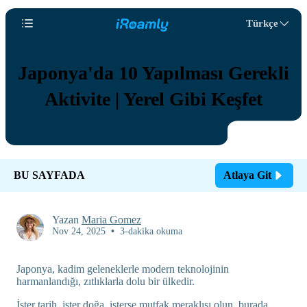
Türkçe
Japonya'da 10 Yapılması Gerekli
Aktivite | Yerel Gibi Keşfet
BU SAYFADA
Atlaya Git
Yazan
Maria Gomez
Nov 24, 2025
•
3-dakika okuma
Japonya, kadim geleneklerle modern teknolojinin
harmanlandığı, zıtlıklarla dolu bir ülkedir.
İster tarih, ister doğa, isterse mutfak meraklısı olun, burada