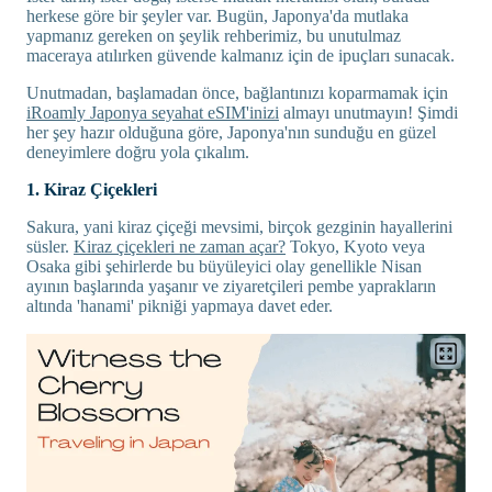
herkese göre bir şeyler var. Bugün, Japonya'da mutlaka
yapmanız gereken on şeylik rehberimiz, bu unutulmaz
maceraya atılırken güvende kalmanız için de ipuçları sunacak.
Unutmadan, başlamadan önce, bağlantınızı koparmamak için
iRoamly Japonya seyahat eSIM'inizi
almayı unutmayın! Şimdi
her şey hazır olduğuna göre, Japonya'nın sunduğu en güzel
deneyimlere doğru yola çıkalım.
1. Kiraz Çiçekleri
Sakura, yani kiraz çiçeği mevsimi, birçok gezginin hayallerini
süsler.
Kiraz çiçekleri ne zaman açar?
Tokyo, Kyoto veya
Osaka gibi şehirlerde bu büyüleyici olay genellikle Nisan
ayının başlarında yaşanır ve ziyaretçileri pembe yaprakların
altında 'hanami' pikniği yapmaya davet eder.