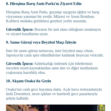
8. Hiroşima Barış Anıtı Parkı'nı Ziyaret Edin
Hiroşima Barış Anıtı Parkı, geçmişe saygıyla eğilen ve barış
vizyonunu yansıtan bir yerdir. Müzesi ve Atom Bombası
Kubbesi mutlaka görülmesi gereken yerler arasında.
Güvenlik İpucu:
Buranın bir anıt alanı olduğunu unutmayın
ve ziyaret kurallarına uyun.
9. Sumo Güreşi veya Beyzbol Maçı İzleyin
İster bir sumo güreşi turnuvası, ister beyzbol maçı olsun,
Japonya'da canlı spor etkinliklerine katılmak heyecan vericidir.
Güvenlik İpucu:
Sahtekarlığı önlemek için biletlerinizi
önceden resmi kaynaklardan satın alın ve diğer taraftarların
coşkusuna hazırlıklı olun.
10. Akşam Osaka'da Gezin
Osaka'nın canlı gece hayatına dalın. Açık hava restoranlarıyla
ünlü Dotonbori, neon ışıkları ve hareketli gece pazarlarıyla
şehrin kalbidir.