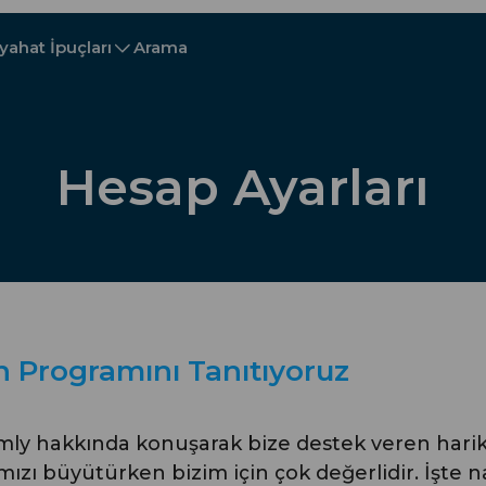
yahat İpuçları
Arama
A - E
A - E
F - I
F - I
J - O
J - O
P - S
P - S
T - V
T - V
Avusturya
Avrupa
Belarus
Hesap Ayarları
Kamboçya
Kanada
Hırvatistan
Kıbrıs
Dominik Cumhuriyeti
Ekvador
Mısır
n Programını Tanıtıyoruz
mly hakkında konuşarak bize destek veren harik
Explore All Varış Yeri
zı büyütürken bizim için çok değerlidir. İşte nası