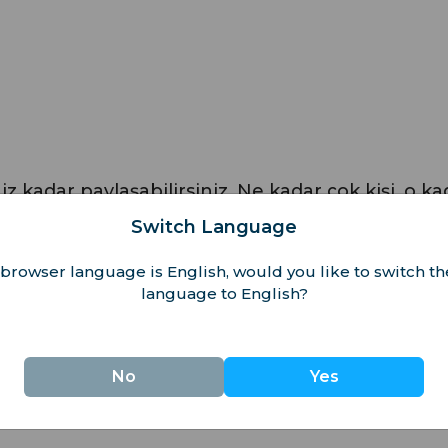
z kadar paylaşabilirsiniz. Ne kadar çok kişi, o ka
Switch Language
andığında, size 100'den fazla ülkede geçerli olan
browser language is English, would you like to switch th
kür edeceğiz.
language to English?
ece bir e-posta uzaklıkta:
support@iroamly.co
No
Yes