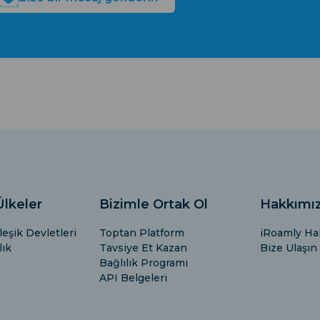
Ülkeler
Bizimle Ortak Ol
Hakkımı
eşik Devletleri
Toptan Platform
iRoamly Ha
lık
Tavsiye Et Kazan
Bize Ulaşın
Bağlılık Programı
API Belgeleri