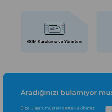
ESIM Kurulumu ve Yönetimi
Aradığınızı bulamıyor m
Bize ulaşın, müşteri destek ekibimiz