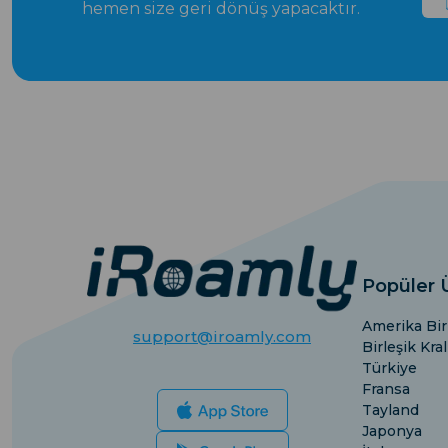
hemen size geri dönüş yapacaktır.
Popüler 
Amerika Birl
support@iroamly.com
Birleşik Kral
Türkiye
Fransa
Tayland
Japonya