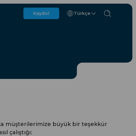
Kaydol
Türkçe
Belçika
Brunei
Şili
Çin
Çek Cumhuriyeti
Danimarka
Estonya
a müşterilerimize büyük bir teşekkür
s
l çalıştığı: