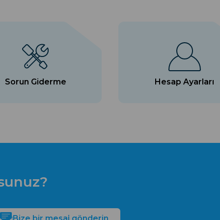
Sorun Giderme
Hesap Ayarları
usunuz?
Bize bir mesaj gönderin