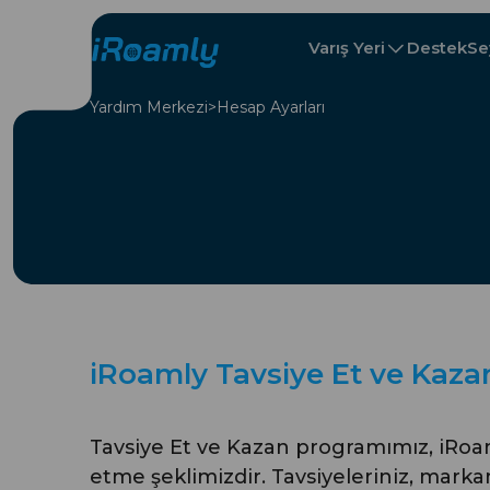
Varış Yeri
Destek
Se
Yardım Merkezi
Hesap Ayarları
Seyahat Rotaları
Yerel eSIM'ler
All Varış Yeris
All Varış Yeris
Arnavutluk
Çin
Bölgesel eSIM'ler
Bulgaristan
Kongo
iRoamly Tavsiye Et ve Kaza
Tavsiye Et ve Kazan programımız, iRoa
etme şeklimizdir. Tavsiyeleriniz, markamı