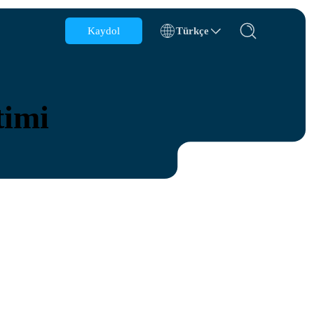
Kaydol
Türkçe
Belçika
Brunei
imi
Şili
Çin
Çek Cumhuriyeti
Danimarka
Estonya