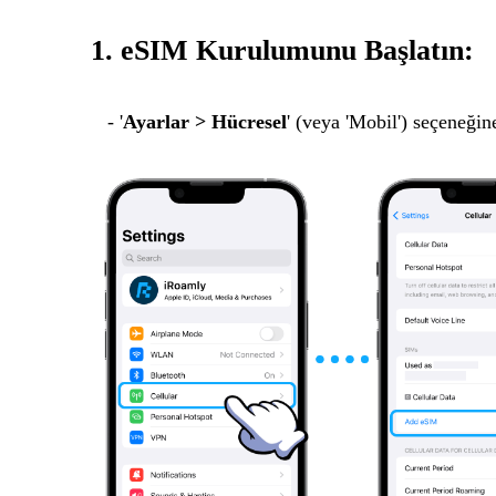
1. eSIM Kurulumunu Başlatın:
- '
Ayarlar > Hücresel
' (veya 'Mobil') seçeneğine