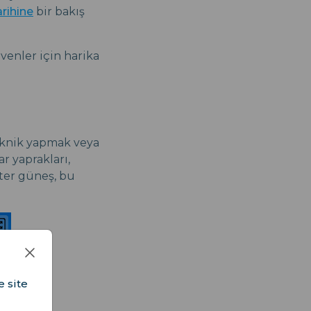
arihine
bir bakış
venler için harika
 piknik yapmak veya
r yaprakları,
ster güneş, bu
e site