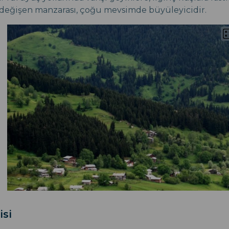
 değişen manzarası, çoğu mevsimde büyüleyicidir.
isi