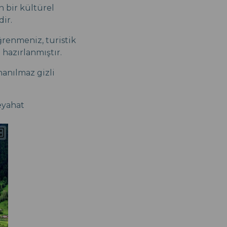
 bir kültürel
ir.
ğrenmeniz, turistik
 hazırlanmıştır.
nanılmaz gizli
eyahat