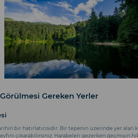
 Görülmesi Gereken Yerler
si
arihin bir hatırlatıcısıdır. Bir tepenin üzerinde yer alan 
eyfini çıkarabilirsiniz. Harabeleri gezerken geçmişin hi