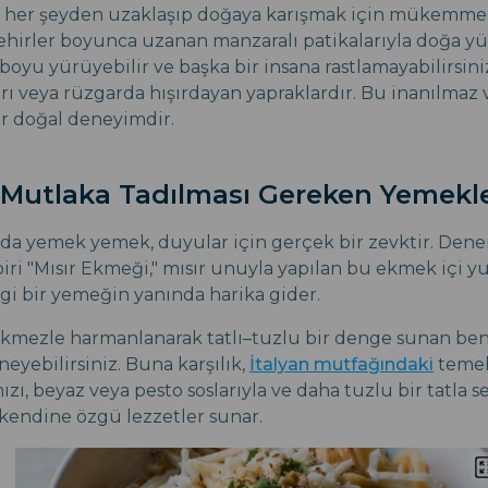
, her şeyden uzaklaşıp doğaya karışmak için mükemmel 
hirler boyunca uzanan manzaralı patikalarıyla doğa y
 boyu yürüyebilir ve başka bir insana rastlamayabilirsin
ları veya rüzgarda hışırdayan yapraklardır. Bu inanılmaz
r doğal deneyimdir.
 Mutlaka Tadılması Gereken Yemekl
rıda yemek yemek, duyular için gerçek bir zevktir. De
ri "Mısır Ekmeği," mısır unuyla yapılan bu ekmek içi yu
gi bir yemeğin yanında harika gider.
ekmezle harmanlanarak tatlı–tuzlu bir denge sunan be
neyebilirsiniz. Buna karşılık,
İtalyan mutfağındaki
temel
ızı, beyaz veya pesto soslarıyla ve daha tuzlu bir tatla ser
 kendine özgü lezzetler sunar.