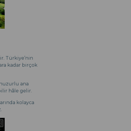
ir. Türkiye’nin
ara kadar birçok
 huzurlu ana
ir hâle gelir.
larında kolayca
.