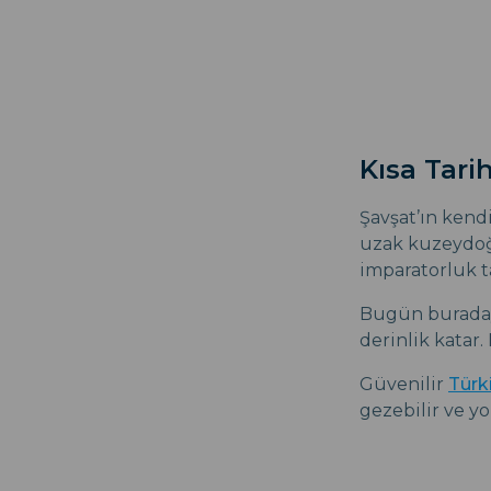
Kısa Tari
Şavşat’ın kendi
uzak kuzeydoğu
imparatorluk ta
Bugün buradayk
derinlik katar
Güvenilir
Türk
gezebilir ve yo