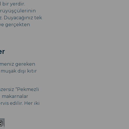
bir yerdir.
ürüyüşçülerinin
iz. Duyacağınız tek
 ve gerçekten
er
nemeniz gereken
muşak dışı kıtır
nzersiz “Pekmezli
 makarnalar
vis edilir. Her iki