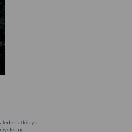
kaleden etkileyici
kâyelerini