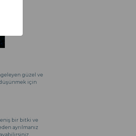
imgeleyen güzel ve
, düşünmek için
eniş bir bitki ve
meden ayrılmanız
yabilirsiniz.