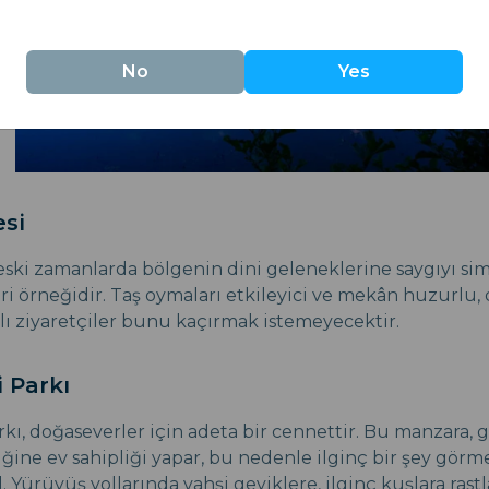
No
Yes
esi
i, eski zamanlarda bölgenin dini geleneklerine saygıyı s
ari örneğidir. Taş oymaları etkileyici ve mekân huzurlu
klı ziyaretçiler bunu kaçırmak istemeyecektir.
i Parkı
rkı, doğaseverler için adeta bir cennettir. Bu manzara, g
liğine ev sahipliği yapar, bu nedenle ilginç bir şey gör
ürüyüş yollarında vahşi geyiklere, ilginç kuşlara rastla