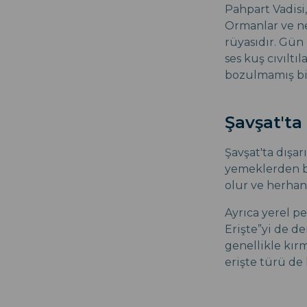
Pahpart Vadisi
Ormanlar ve ne
rüyasıdır. Gün
ses kuş cıvıltı
bozulmamış bi
Şavşat'ta
Şavşat'ta dışa
yemeklerden bi
olur ve herhan
Ayrıca yerel p
Erişte”yi de de
genellikle kırm
erişte türü de