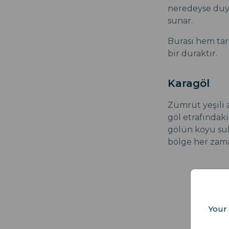
neredeyse duy
sunar.
Burası hem tar
bir duraktır.
Karagöl
Zümrüt yeşili a
göl etrafındaki
gölün koyu sul
bölge her zam
Your 