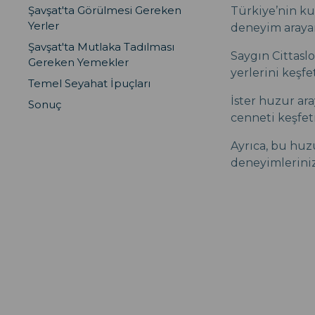
Şavşat'ta Görülmesi Gereken
Türkiye’nin ku
Yerler
deneyim arayan 
Şavşat'ta Mutlaka Tadılması
Saygın Cittasl
Gereken Yemekler
yerlerini keşfe
Temel Seyahat İpuçları
İster huzur ara
Sonuç
cenneti keşfet
Ayrıca, bu huz
deneyimlerini