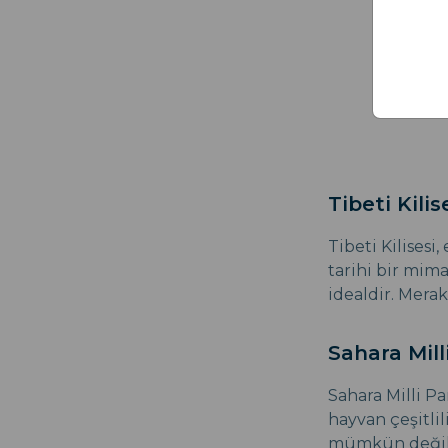
Tibeti Kilis
Tibeti Kilises
tarihi bir mim
idealdir. Mera
Sahara Mill
Sahara Milli Pa
hayvan çeşitli
mümkün değil. Y