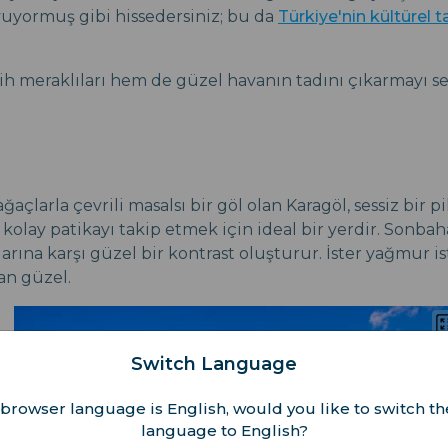
uyormuş gibi hissedersiniz; bu da
Türkiye'nin kültürel t
ih meraklıları hem de güzel havanın tadını çıkarmayı se
ğaçlarla çevrili masalsı bir göl olan Karagöl, sessiz bir
 kolay patikayı takip etmek için ideal bir yerdir. Sonbaha
arına karşı güzel bir kontrast oluşturur. İster yağmur i
an güzel.
Switch Language
browser language is English, would you like to switch th
language to English?