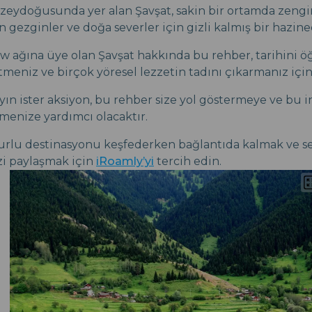
zeydoğusunda yer alan Şavşat, sakin bir ortamda zengin
gezginler ve doğa severler için gizli kalmış bir hazined
ow ağına üye olan Şavşat hakkında bu rehber, tarihini ö
tmeniz ve birçok yöresel lezzetin tadını çıkarmanız için
yın ister aksiyon, bu rehber size yol göstermeye ve bu i
menize yardımcı olacaktır.
urlu destinasyonu keşfederken bağlantıda kalmak ve s
zi paylaşmak için
iRoamly’yi
tercih edin.