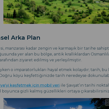
hsel Arka Plan
si, manzarası kadar zengin ve karmaşık bir tarihe sahipt
sunda yer alan bu bölge, antik krallıklardan Osmanlıl
rafından ziyaret edilmiş ve yerleşilmiştir.
en o imparatorlukları hayal etmek kolaydır; tarih, bu
. Doğru köyü keşfettiğinizde tarih neredeyse dokunulabil
iye’yi keşfetmek için mobil veri
ile Şavşat’ın tarihi nokta
l boyunca gizli kalmış güzellikleri ortaya çıkarabilirsiniz