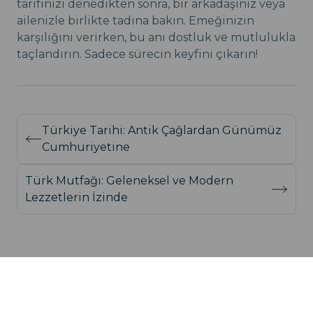
tarifinizi denedikten sonra, bir arkadaşınız veya
ailenizle birlikte tadına bakın. Emeğinizin
karşılığını verirken, bu anı dostluk ve mutlulukla
taçlandırın. Sadece sürecin keyfini çıkarın!
Türkiye Tarihi: Antik Çağlardan Günümüz
Cumhuriyetine
Türk Mutfağı: Geleneksel ve Modern
Lezzetlerin İzinde