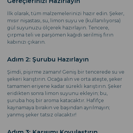
Gereçlerinizi Hazırlayın
İlk olarak, tüm malzemelerinizi hazır edin. Şeker,
mısır nişastası, su, limon suyu ve (kullanılıyorsa)
gül suyunuzu ölçerek hazırlayın. Tencere,
çırpma teli ve parşömen kağıdı serilmiş fırın
kabınızı çıkarın.
Adım 2: Şurubu Hazırlayın
Şimdi, pişirme zamanı! Geniş bir tencerede su ve
şekeri karıştırın. Ocağa alın ve orta ateşte, şeker
tamamen eriyene kadar sürekli karıştırın. Şeker
eridikten sonra limon suyunu ekleyin; bu,
şuruba hoş bir aroma katacaktır. Hafifçe
kaynamaya bırakın ve başından ayrılmayın;
yanmış şeker tatsız olacaktır!
Adım 3: Karışımı Koyulaştırın