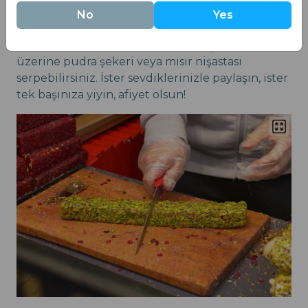
No
Yes
Sertleştikten sonra, küçük kareler halinde
keserek servis yapın. Birbirine yapışmaması için
üzerine pudra şekeri veya mısır nişastası
serpebilirsiniz. İster sevdiklerinizle paylaşın, ister
tek başınıza yiyin, afiyet olsun!