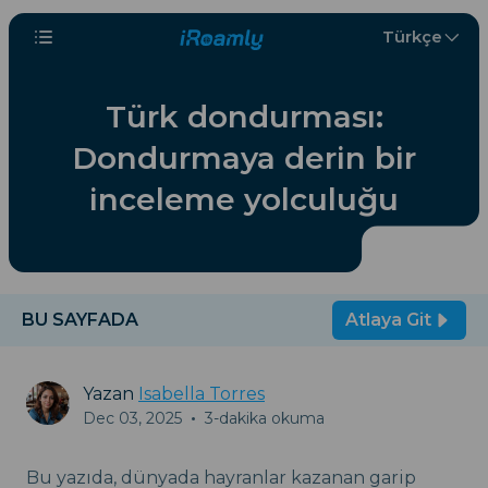
Türkçe
Türk dondurması:
Dondurmaya derin bir
inceleme yolculuğu
BU SAYFADA
Atlaya Git
Yazan
Isabella Torres
Dec 03, 2025
•
3-dakika okuma
Bu yazıda, dünyada hayranlar kazanan garip