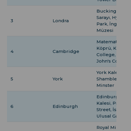
Buckingham
Sarayı, Hyde
3
Londra
Park, İngiliz
Müzesi
Matematiksel
Köprü, King's
4
Cambridge
College, St.
John's College
York Kalesi,
5
York
Shambles, Yor
Minster
Edinburgh
Kalesi, Princes
6
Edinburgh
Street, İskoçya
Ulusal Galerisi
Royal Mile, St.