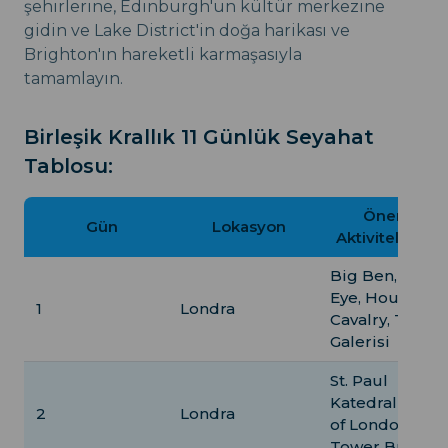
şehirlerine, Edinburgh'un kültür merkezine
gidin ve Lake District'in doğa harikası ve
Brighton'ın hareketli karmaşasıyla
tamamlayın.
Birleşik Krallık 11 Günlük Seyahat
Tablosu:
Önerilen
Gün
Lokasyon
Aktiviteler/Ro
Big Ben, Lond
Eye, Househol
1
Londra
Cavalry, Tate
Galerisi
St. Paul
Katedrali, Tow
2
Londra
of London,
Tower Bridge