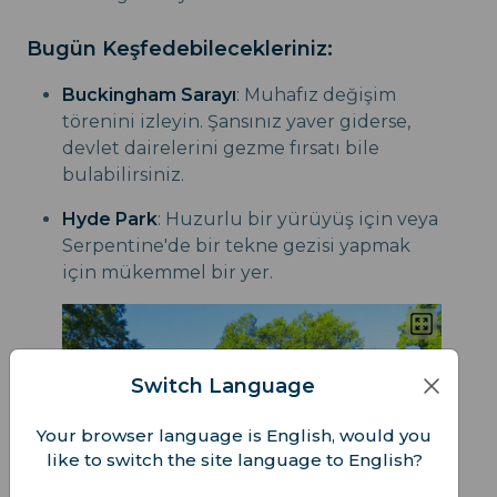
Bugün Keşfedebilecekleriniz:
Buckingham Sarayı
: Muhafız değişim
törenini izleyin. Şansınız yaver giderse,
devlet dairelerini gezme fırsatı bile
bulabilirsiniz.
Hyde Park
: Huzurlu bir yürüyüş için veya
Serpentine'de bir tekne gezisi yapmak
için mükemmel bir yer.
Switch Language
Your browser language is English, would you
like to switch the site language to English?