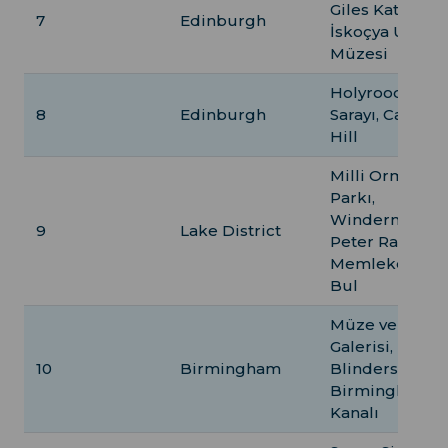
Giles Katedrali,
7
Edinburgh
İskoçya Ulusal
Müzesi
Holyroodhous
8
Edinburgh
Sarayı, Calton
Hill
Milli Orman
Parkı,
Windermere,
9
Lake District
Peter Rabbit'i
Memleketini
Bul
Müze ve Sanat
Galerisi, Peaky
10
Birmingham
Blinders Row,
Birmingham
Kanalı