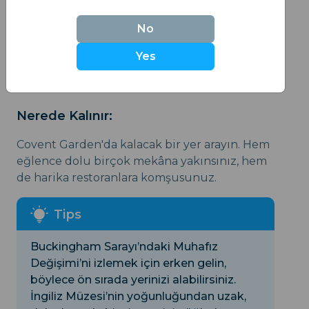
No
İngiliz Müzesi
: Rosetta Taşı ve Elgin
Yes
Mermerleri dahil binlerce önemli esere ev
sahipliği yapıyor.
Nerede Kalınır:
Covent Garden'da kalacak bir yer arayın. Hem
eğlence dolu birçok mekâna yakınsınız, hem
de harika restoranlara komşusunuz.
Buckingham Sarayı’ndaki Muhafız
Değişimi’ni izlemek için erken gelin,
böylece ön sırada yerinizi alabilirsiniz.
İngiliz Müzesi’nin yoğunluğundan uzak,