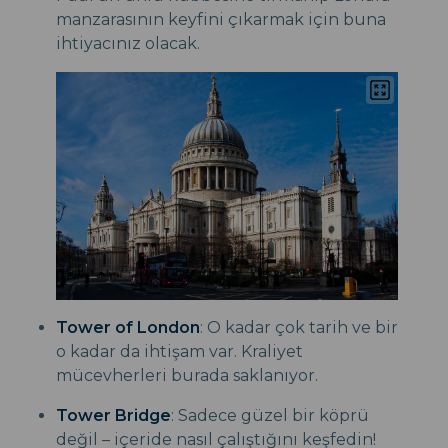
manzarasının keyfini çıkarmak için buna
ihtiyacınız olacak.
Tower of London
: O kadar çok tarih ve bir
o kadar da ihtişam var. Kraliyet
mücevherleri burada saklanıyor.
Tower Bridge
: Sadece güzel bir köprü
değil – içeride nasıl çalıştığını keşfedin!