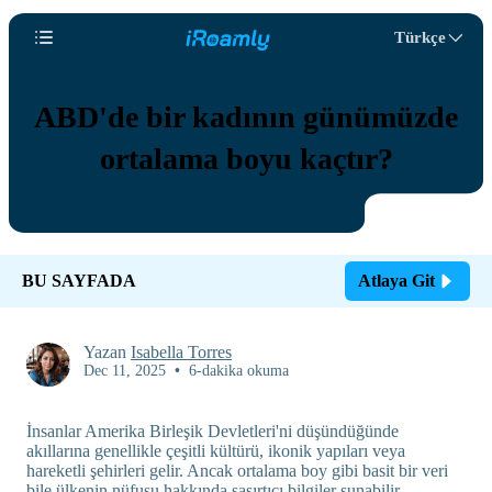
Türkçe
ABD'de bir kadının günümüzde
ortalama boyu kaçtır?
BU SAYFADA
Atlaya Git
Yazan
Isabella Torres
Dec 11, 2025
•
6-dakika okuma
İnsanlar Amerika Birleşik Devletleri'ni düşündüğünde
akıllarına genellikle çeşitli kültürü, ikonik yapıları veya
hareketli şehirleri gelir. Ancak ortalama boy gibi basit bir veri
bile ülkenin nüfusu hakkında şaşırtıcı bilgiler sunabilir.