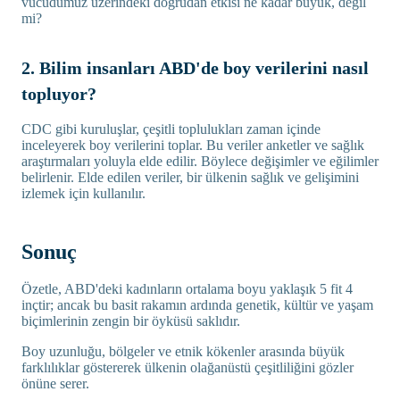
vücudumuz üzerindeki doğrudan etkisi ne kadar büyük, değil
mi?
2. Bilim insanları ABD'de boy verilerini nasıl
topluyor?
CDC gibi kuruluşlar, çeşitli toplulukları zaman içinde
inceleyerek boy verilerini toplar. Bu veriler anketler ve sağlık
araştırmaları yoluyla elde edilir. Böylece değişimler ve eğilimler
belirlenir. Elde edilen veriler, bir ülkenin sağlık ve gelişimini
izlemek için kullanılır.
Sonuç
Özetle, ABD'deki kadınların ortalama boyu yaklaşık 5 fit 4
inçtir; ancak bu basit rakamın ardında genetik, kültür ve yaşam
biçimlerinin zengin bir öyküsü saklıdır.
Boy uzunluğu, bölgeler ve etnik kökenler arasında büyük
farklılıklar göstererek ülkenin olağanüstü çeşitliliğini gözler
önüne serer.