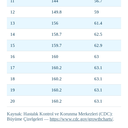
11
144
56.7
12
149.8
59
13
156
61.4
14
158.7
62.5
15
159.7
62.9
16
160
63
17
160.2
63.1
18
160.2
63.1
19
160.2
63.1
20
160.2
63.1
Kaynak: Hastalık Kontrol ve Korunma Merkezleri (CDC):
Büyüme Çizelgeleri —
https://www.cdc.gov/growthcharts/
.