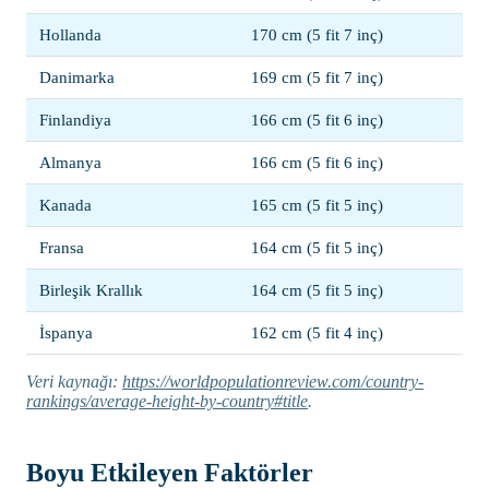
Hollanda
170 cm (5 fit 7 inç)
Danimarka
169 cm (5 fit 7 inç)
Finlandiya
166 cm (5 fit 6 inç)
Almanya
166 cm (5 fit 6 inç)
Kanada
165 cm (5 fit 5 inç)
Fransa
164 cm (5 fit 5 inç)
Birleşik Krallık
164 cm (5 fit 5 inç)
İspanya
162 cm (5 fit 4 inç)
Veri kaynağı:
https://worldpopulationreview.com/country-
rankings/average-height-by-country#title
.
Boyu Etkileyen Faktörler