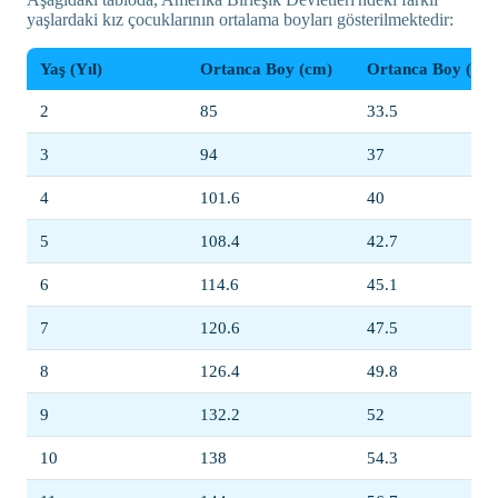
yaşlardaki kız çocuklarının ortalama boyları gösterilmektedir:
Yaş (Yıl)
Ortanca Boy (cm)
Ortanca Boy (inç)
2
85
33.5
3
94
37
4
101.6
40
5
108.4
42.7
6
114.6
45.1
7
120.6
47.5
8
126.4
49.8
9
132.2
52
10
138
54.3