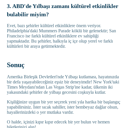
3. ABD'de Yılbaşı zamanı kültürel etkinlikler
bulabilir miyim?
Evet, bazı şehirler kültürel etkinliklere önem veriyor.
Philadelphia'daki Mummers Parade köklü bir gelenektir; San
Francisco ise farklı kültürel etkinliklere ev sahipliği
yapmaktadır. Bu şehirler, halkıyla iç içe olup yerel ve farklı
kültürleri bir araya getirmektedir.
Sonuç
Amerika Birleşik Devletleri'nde Yılbaşı kutlaması, hayatınızda
bir defa yaşayabileceğiniz eşsiz bir deneyimdir! New York'taki
Times Meydanı'ndan Las Vegas Strip'ine kadar, ülkenin iki
yakasındaki şehirler de yılbaşı gecesini coşkuyla kutlar.
Kişiliğinize uygun bir yer seçerek yeni yıla harika bir başlangıç
yapabilirsiniz. İster sıcak sahiller, ister bembeyaz dağlar olsun,
hayallerinizdeki o yer mutlaka vardır.
O halde, içinizi kıpır kıpır edecek bir yer bulun ve hemen
biletlerinizi alın!