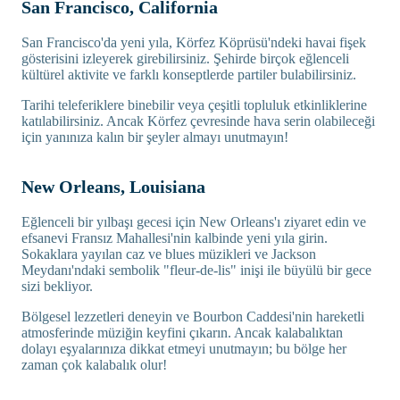
San Francisco, California
San Francisco'da yeni yıla, Körfez Köprüsü'ndeki havai fişek
gösterisini izleyerek girebilirsiniz. Şehirde birçok eğlenceli
kültürel aktivite ve farklı konseptlerde partiler bulabilirsiniz.
Tarihi teleferiklere binebilir veya çeşitli topluluk etkinliklerine
katılabilirsiniz. Ancak Körfez çevresinde hava serin olabileceği
için yanınıza kalın bir şeyler almayı unutmayın!
New Orleans, Louisiana
Eğlenceli bir yılbaşı gecesi için New Orleans'ı ziyaret edin ve
efsanevi Fransız Mahallesi'nin kalbinde yeni yıla girin.
Sokaklara yayılan caz ve blues müzikleri ve Jackson
Meydanı'ndaki sembolik "fleur-de-lis" inişi ile büyülü bir gece
sizi bekliyor.
Bölgesel lezzetleri deneyin ve Bourbon Caddesi'nin hareketli
atmosferinde müziğin keyfini çıkarın. Ancak kalabalıktan
dolayı eşyalarınıza dikkat etmeyi unutmayın; bu bölge her
zaman çok kalabalık olur!