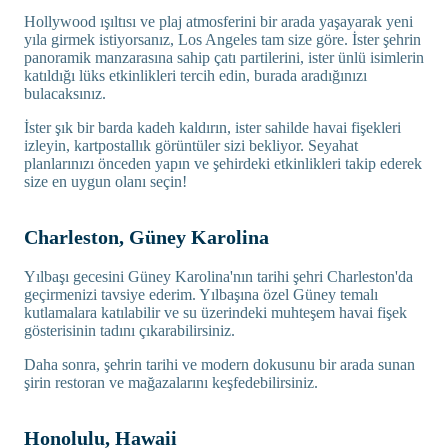
Hollywood ışıltısı ve plaj atmosferini bir arada yaşayarak yeni
yıla girmek istiyorsanız, Los Angeles tam size göre. İster şehrin
panoramik manzarasına sahip çatı partilerini, ister ünlü isimlerin
katıldığı lüks etkinlikleri tercih edin, burada aradığınızı
bulacaksınız.
İster şık bir barda kadeh kaldırın, ister sahilde havai fişekleri
izleyin, kartpostallık görüntüler sizi bekliyor. Seyahat
planlarınızı önceden yapın ve şehirdeki etkinlikleri takip ederek
size en uygun olanı seçin!
Charleston, Güney Karolina
Yılbaşı gecesini Güney Karolina'nın tarihi şehri Charleston'da
geçirmenizi tavsiye ederim. Yılbaşına özel Güney temalı
kutlamalara katılabilir ve su üzerindeki muhteşem havai fişek
gösterisinin tadını çıkarabilirsiniz.
Daha sonra, şehrin tarihi ve modern dokusunu bir arada sunan
şirin restoran ve mağazalarını keşfedebilirsiniz.
Honolulu, Hawaii