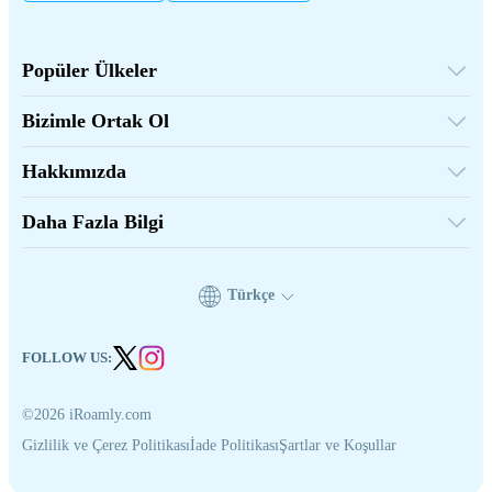
Popüler Ülkeler
Amerika Birleşik Devletleri
Birleşik Krallık
Bizimle Ortak Ol
Türkiye
Toptan Platform
Fransa
Tavsiye Et Kazan
Tayland
Hakkımızda
Bağlılık Programı
Japonya
iRoamly Hakkında
API Belgeleri
İtalya
Bize Ulaşın
Hindistan
Daha Fazla Bilgi
İspanya
Destek Merkezi
Veri Hesaplayıcı
eSIM İncelemeleri
Yazarlar Ekibi
Türkçe
Desteklenen eSIM Cihazları
eSIM Bilgileri
FOLLOW US:
©2026 iRoamly.com
Gizlilik ve Çerez Politikası
İade Politikası
Şartlar ve Koşullar