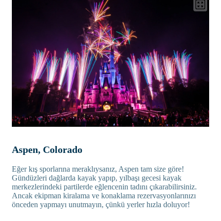
Aspen, Colorado
Eğer kış sporlarına meraklıysanız, Aspen tam size göre!
Gündüzleri dağlarda kayak yapıp, yılbaşı gecesi kayak
merkezlerindeki partilerde eğlencenin tadını çıkarabilirsiniz.
Ancak ekipman kiralama ve konaklama rezervasyonlarınızı
önceden yapmayı unutmayın, çünkü yerler hızla doluyor!