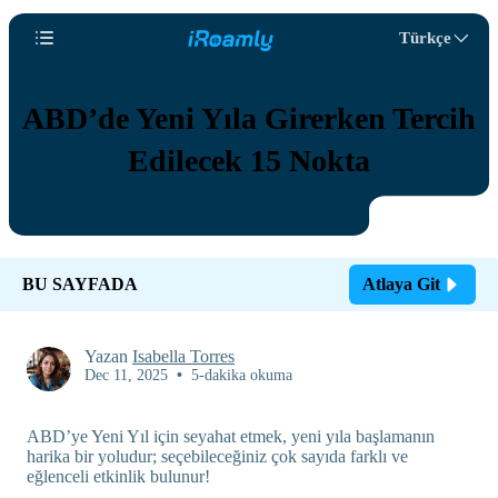
Türkçe
ABD’de Yeni Yıla Girerken Tercih
Edilecek 15 Nokta
BU SAYFADA
Atlaya Git
Yazan
Isabella Torres
Dec 11, 2025
•
5-dakika okuma
ABD’ye Yeni Yıl için seyahat etmek, yeni yıla başlamanın
harika bir yoludur; seçebileceğiniz çok sayıda farklı ve
eğlenceli etkinlik bulunur!