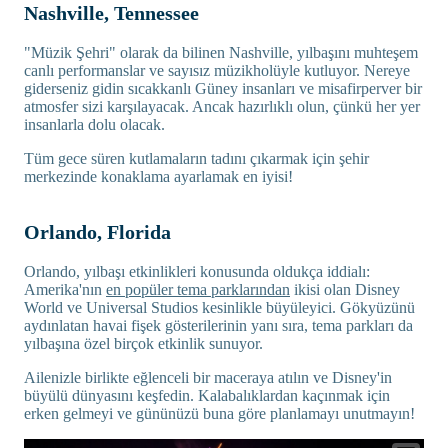
Nashville, Tennessee
"Müzik Şehri" olarak da bilinen Nashville, yılbaşını muhteşem
canlı performanslar ve sayısız müzikholüyle kutluyor. Nereye
giderseniz gidin sıcakkanlı Güney insanları ve misafirperver bir
atmosfer sizi karşılayacak. Ancak hazırlıklı olun, çünkü her yer
insanlarla dolu olacak.
Tüm gece süren kutlamaların tadını çıkarmak için şehir
merkezinde konaklama ayarlamak en iyisi!
Orlando, Florida
Orlando, yılbaşı etkinlikleri konusunda oldukça iddialı:
Amerika'nın
en popüler tema parklarından
ikisi olan Disney
World ve Universal Studios kesinlikle büyüleyici. Gökyüzünü
aydınlatan havai fişek gösterilerinin yanı sıra, tema parkları da
yılbaşına özel birçok etkinlik sunuyor.
Ailenizle birlikte eğlenceli bir maceraya atılın ve Disney'in
büyülü dünyasını keşfedin. Kalabalıklardan kaçınmak için
erken gelmeyi ve gününüzü buna göre planlamayı unutmayın!