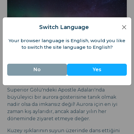
Switch Language
Your browser language is English, would you like
to switch the site language to English?
No
Yes
8. Apostle Adaları, Wisconsin
Superior Gölü'ndeki Apostle Adaları'nda
büyüleyici bir aurora gösterisine tanık olmak
nadir olsa da imkansız değil! Aurora için en iyi
zaman kış aylarıdır, ancak adalar yılın her
döneminde ziyaret etmeye değer.
Kuzey ışıklarının suyun üzerinde dans ettiğini