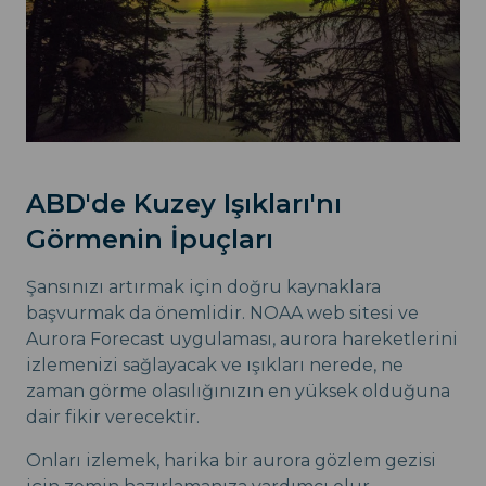
ABD'de Kuzey Işıkları'nı
Görmenin İpuçları
Şansınızı artırmak için doğru kaynaklara
başvurmak da önemlidir. NOAA web sitesi ve
Aurora Forecast uygulaması, aurora hareketlerini
izlemenizi sağlayacak ve ışıkları nerede, ne
zaman görme olasılığınızın en yüksek olduğuna
dair fikir verecektir.
Onları izlemek, harika bir aurora gözlem gezisi