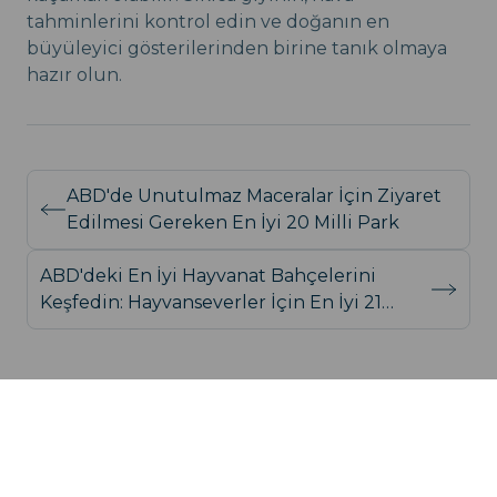
tahminlerini kontrol edin ve doğanın en
büyüleyici gösterilerinden birine tanık olmaya
hazır olun.
ABD'de Unutulmaz Maceralar İçin Ziyaret
Edilmesi Gereken En İyi 20 Milli Park
ABD'deki En İyi Hayvanat Bahçelerini
Keşfedin: Hayvanseverler İçin En İyi 21
Seçenek