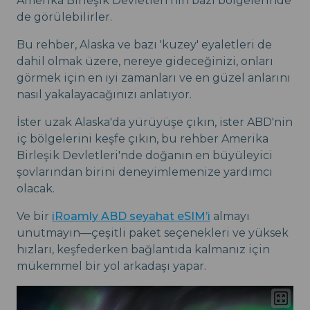
Amerika Birleşik Devletleri'nin bazı bölgelerinde
de görülebilirler.
Bu rehber, Alaska ve bazı 'kuzey' eyaletleri de
dahil olmak üzere, nereye gideceğinizi, onları
görmek için en iyi zamanları ve en güzel anlarını
nasıl yakalayacağınızı anlatıyor.
İster uzak Alaska'da yürüyüşe çıkın, ister ABD'nin
iç bölgelerini keşfe çıkın, bu rehber Amerika
Birleşik Devletleri'nde doğanın en büyüleyici
şovlarından birini deneyimlemenize yardımcı
olacak.
Ve bir
iRoamly ABD seyahat eSIM’i
almayı
unutmayın—çeşitli paket seçenekleri ve yüksek
hızları, keşfederken bağlantıda kalmanız için
mükemmel bir yol arkadaşı yapar.