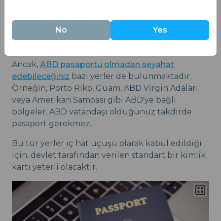
olması gerekir. İster Avrupa'ya, ister Asya'ya
seyahat ediyor olun, ya da sadece Meksika veya
No
Yes
Kanada'ya geçiyor olun, uluslararası bir uçuş için
pasaport zorunludur.
Ancak,
ABD pasaportu olmadan seyahat
edebileceğiniz
bazı yerler de bulunmaktadır.
Örneğin, Porto Riko, Guam, ABD Virgin Adaları
veya Amerikan Samoası gibi ABD'ye bağlı
bölgeler. ABD vatandaşı olduğunuz takdirde
pasaport gerekmez.
Bu tür yerler iç hat uçuşu olarak kabul edildiği
için, devlet tarafından verilen standart bir kimlik
kartı yeterli olacaktır.