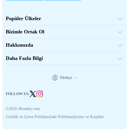
Popüler Ülkeler
Amerika Birleşik Devletleri
Birleşik Krallık
Bizimle Ortak Ol
Türkiye
Toptan Platform
Fransa
Tavsiye Et Kazan
Tayland
Hakkımızda
Bağlılık Programı
Japonya
iRoamly Hakkında
API Belgeleri
İtalya
Bize Ulaşın
Hindistan
Daha Fazla Bilgi
İspanya
Destek Merkezi
Veri Hesaplayıcı
eSIM İncelemeleri
Yazarlar Ekibi
Türkçe
Desteklenen eSIM Cihazları
eSIM Bilgileri
FOLLOW US:
©2026 iRoamly.com
Gizlilik ve Çerez Politikası
İade Politikası
Şartlar ve Koşullar