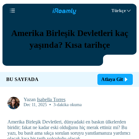
Türkçe
Amerika Birleşik Devletleri kaç
yaşında? Kısa tarihçe
BU SAYFADA
Atlaya Git
Yazan
Isabella Torres
Dec 11, 2025
•
3-dakika okuma
Amerika Birleşik Devletleri, dünyadaki en baskın ülkelerden
biridir; fakat ne kadar eski olduğunu hiç merak ettiniz mi? Bu
yazı, bu basit ama sıkça sorulan soruyu yanıtlamanıza yardımcı
olacak kısa bir tarih yolculuğu olacak.