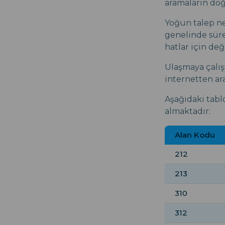
aramaların doğ
Yoğun talep ne
genelinde süre
hatlar için de
Ulaşmaya çalış
internetten ara
Aşağıdaki tablo
almaktadır:
Alan Kodu
212
213
310
312