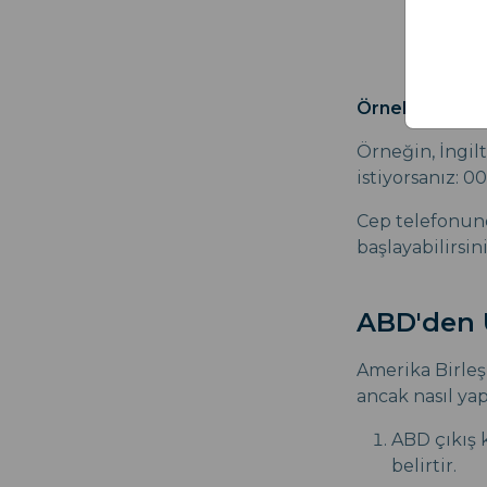
Örnek:
Örneğin, İngil
istiyorsanız: 00
Cep telefonund
başlayabilirsini
ABD'den U
Amerika Birleşi
ancak nasıl yap
ABD çıkış 
belirtir.