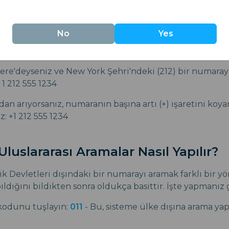
No
Yes
tere'deyseniz ve New York Şehri'ndeki (212) bir numara
 1 212 555 1234
an arıyorsanız, numaranın başına artı (+) işaretini koya
z: +1 212 555 1234
luslararası Aramalar Nasıl Yapılır?
k Devletleri dışındaki bir numarayı aramak farklı bir yö
ıldığını bildikten sonra oldukça basittir. İşte yapmanız
kodunu tuşlayın:
011
- Bu, sisteme ülke dışına arama ya