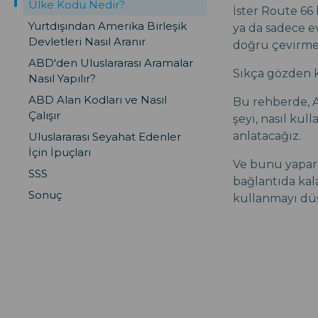
Ülke Kodu Nedir?
İster Route 66 
Yurtdışından Amerika Birleşik
ya da sadece e
Devletleri Nasıl Aranır
doğru çevirme
ABD'den Uluslararası Aramalar
Sıkça gözden k
Nasıl Yapılır?
ABD Alan Kodları ve Nasıl
Bu rehberde, A
Çalışır
şeyi, nasıl ku
anlatacağız.
Uluslararası Seyahat Edenler
İçin İpuçları
Ve bunu yapark
SSS
bağlantıda kal
Sonuç
kullanmayı düş