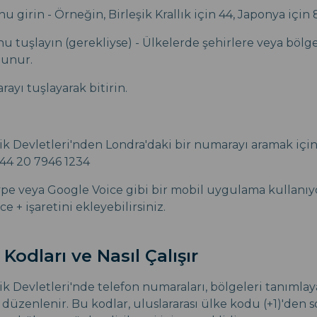
 girin - Örneğin, Birleşik Krallık için 44, Japonya için 8
u tuşlayın (gerekliyse) - Ülkelerde şehirlere veya bölge
lunur.
ayı tuşlayarak bitirin.
ik Devletleri'nden Londra'daki bir numarayı aramak içi
1 44 20 7946 1234
e veya Google Voice gibi bir mobil uygulama kullanıyo
ce + işaretini ekleyebilirsiniz.
Kodları ve Nasıl Çalışır
ik Devletleri'nde telefon numaraları, bölgeleri tanımlay
düzenlenir. Bu kodlar, uluslararası ülke kodu (+1)'den s