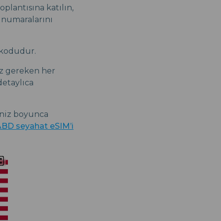
oplantısına katılın,
n numaralarını
 kodudur.
iz gereken her
detaylıca
iniz boyunca
BD seyahat eSIM’i