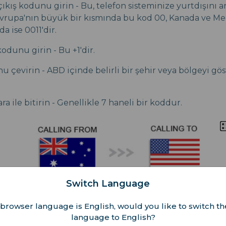
ıkış kodunu girin - Bu, telefon sisteminize yurtdışını ara
vrupa'nın büyük bir kısmında bu kod 00, Kanada ve Mek
da ise 0011'dir.
odunu girin - Bu +1'dir.
u çevirin - ABD içinde belirli bir şehir veya bölgeyi gö
a ile bitirin - Genellikle 7 haneli bir koddur.
Switch Language
browser language is English, would you like to switch th
language to English?