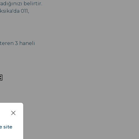
dığınızı belirtir.
sika'da 011,
steren 3 haneli
e site