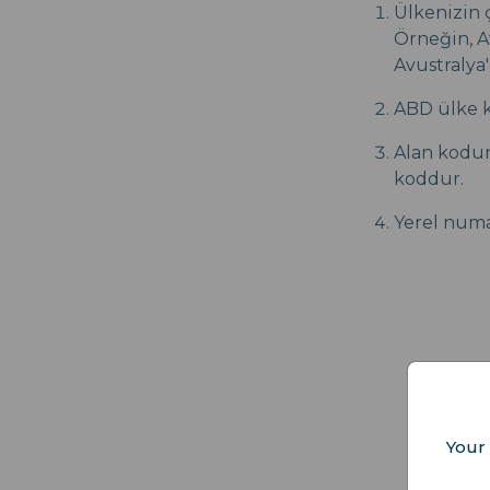
Ülkenizin ç
Örneğin, A
Avustralya'
ABD ülke k
Alan kodun
koddur.
Yerel numar
Your 