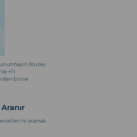
ı unutmayın (Kuzey
le +1'i
rden birine
 Aranır
evletleri'ni aramak