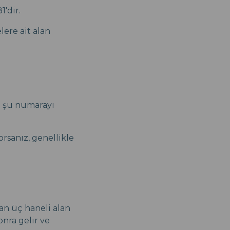
1'dir.
lere ait alan
n şu numarayı
rsanız, genellikle
an üç haneli alan
onra gelir ve