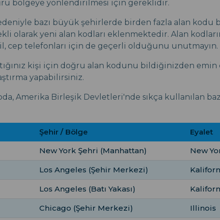
ru bölgeye yönlendirilmesi için gereklidir.
deniyle bazı büyük şehirlerde birden fazla alan kodu 
kli olarak yeni alan kodları eklenmektedir. Alan kodları
ğil, cep telefonları için de geçerli olduğunu unutmayın.
tığınız kişi için doğru alan kodunu bildiğinizden emin 
ştırma yapabilirsiniz.
da, Amerika Birleşik Devletleri'nde sıkça kullanılan baz
Şehir / Bölge
Eyalet
New York Şehri (Manhattan)
New Yo
Los Angeles (Şehir Merkezi)
Kalifor
Los Angeles (Batı Yakası)
Kalifor
Chicago (Şehir Merkezi)
Illinois