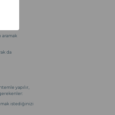
yı aramak
rak da
ntemle yapılır,
 gerekenler:
pmak istediğinizi