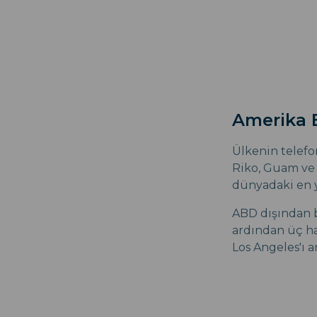
Amerika B
Ülkenin telef
Riko, Guam ve 
dünyadaki en y
ABD dışından b
ardından üç ha
Los Angeles'ı a