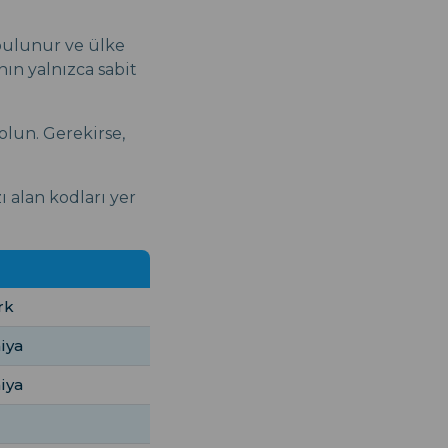
bulunur ve ülke
nın yalnızca sabit
olun. Gerekirse,
ı alan kodları yer
rk
niya
niya