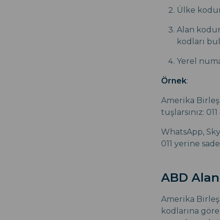
Ülke kodunu
Alan kodun
kodları bu
Yerel numar
Örnek
:
Amerika Birleş
tuşlarsınız: 01
WhatsApp, Skyp
011 yerine sade
ABD Alan 
Amerika Birleş
kodlarına göre 