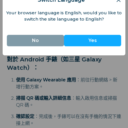
定行動網絡。
Your browser language is English, would you like to
登入電信業者帳戶
：你將會被重定向到電信業者網
switch the site language to English?
站，進行登入並新增方案。
依照電信業者的說明操作
：方案新增後，你的手錶將
No
Yes
啟用其 eSIM，開始獨立使用行動數據。
對於 Android 手錶（如三星 Galaxy
Watch）：
使用 Galaxy Wearable 應用
：前往行動網絡 > 新
增行動方案。
掃描 QR 碼或輸入詳細信息
：輸入啟用信息或掃描
QR 碼。
確認設定
：完成後，手錶可以在沒有手機的情況下連
接上網。