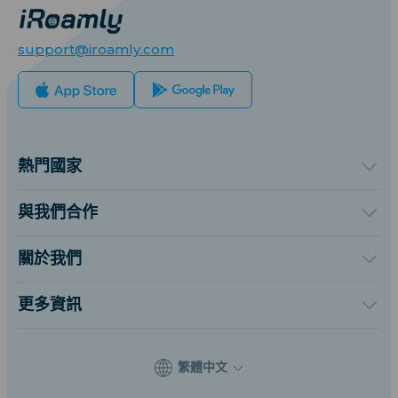
support@iroamly.com
熱門國家
美國
英國
與我們合作
土耳其
批發平台
法國
推薦及賺取
關於我們
泰國
聯盟計劃
關於iRomaly
日本
API 文檔
聯絡我們
義大利
更多資訊
印度
支援中心
西班牙
數據計算器
eSIM 評論
繁體中文
作者團隊