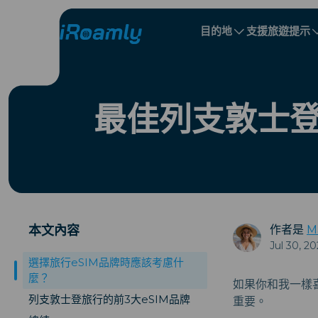
目的地
支援
旅遊提示
本地 eSIM
旅行行程
所有目的地
所有目的地
阿爾巴尼亞
中國
區域 eSIM
最佳列支敦士登
保加利亞
剛果
多明尼加共和國
本文內容
作者是
M
Jul 30, 2
選擇旅行eSIM品牌時應該考慮什
麼？
如果你和我一樣喜
列支敦士登旅行的前3大eSIM品牌
重要。