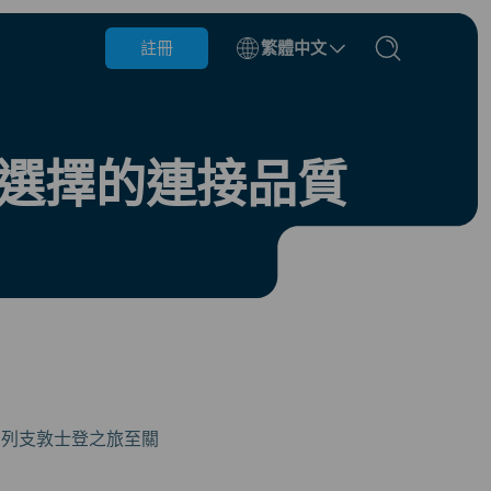
註冊
繁體中文
比利時
汶萊
三選擇的連接品質
智利
中國
捷克共和國
丹麥
愛沙尼亞
你的列支敦士登之旅至關