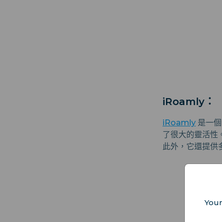
iRoamly：
iRoamly
是一個
了很大的靈活性。
此外，它還提供多
Your