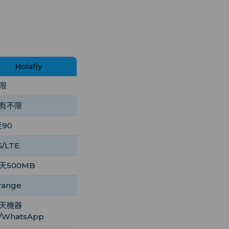
Holafly
限
有不限
至90
G/LTE
天500MB
range
天機器
/WhatsApp