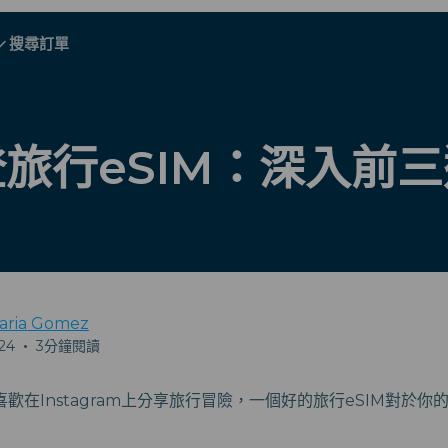
搜尋訂單
A - E
A - E
F - I
F - I
J - O
J - O
P - S
P - S
T - V
T - V
奧地利
歐洲
白俄羅斯
旅行eSIM：深入前
柬埔寨
加拿大
克羅地亞
塞浦路斯
厄瓜多爾
埃及
aria Gomez
024
•
3分鐘閱讀
歡在Instagram上分享旅行冒險，一個好的旅行eSIM對於
所有目的地