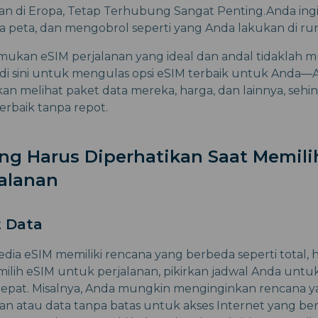
ian di Eropa, Tetap Terhubung Sangat Penting.Anda in
a peta, dan mengobrol seperti yang Anda lakukan di r
kan eSIM perjalanan yang ideal dan andal tidaklah m
i sini untuk mengulas opsi eSIM terbaik untuk Anda—Ai
akan melihat paket data mereka, harga, dan lainnya, seh
erbaik tanpa repot.
ang Harus Diperhatikan Saat Memili
jalanan
t Data
dia eSIM memiliki rencana yang berbeda seperti total, h
milih eSIM untuk perjalanan, pikirkan jadwal Anda un
tepat. Misalnya, Anda mungkin menginginkan rencana
arian atau data tanpa batas untuk akses Internet yang be