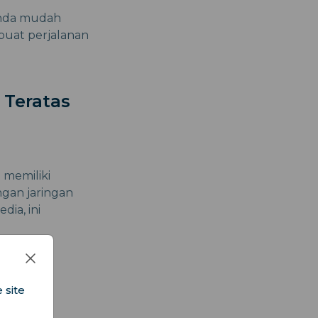
Anda mudah
buat perjalanan
 Teratas
 memiliki
gan jaringan
dia, ini
 site