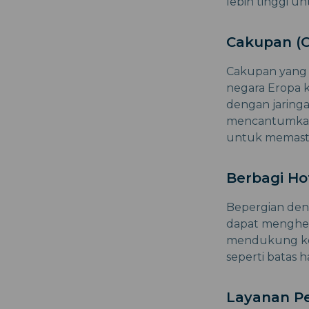
lebih tinggi u
Cakupan (O
Cakupan yang b
negara Eropa k
dengan jaringa
mencantumkan 
untuk memastik
Berbagi Ho
Bepergian den
dapat menghem
mendukung kem
seperti batas 
Layanan P