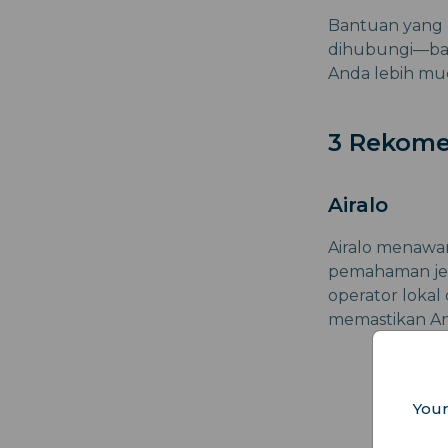
Bantuan yang 
dihubungi—baik
Anda lebih mud
3 Rekome
Airalo
Airalo menawar
pemahaman jel
operator lokal
memastikan An
Your