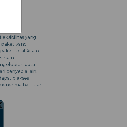
ksibilitas yang
 paket yang
paket total Airalo
warkan
engeluaran data
ri penyedia lain.
apat diakses
 menerima bantuan