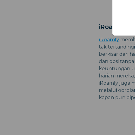
iRoamly
iRoamly
membed
tak tertandin
berkisar dari h
dan opsi tanpa
keuntungan un
harian mereka,
iRoamly juga 
melalui obrol
kapan pun dip