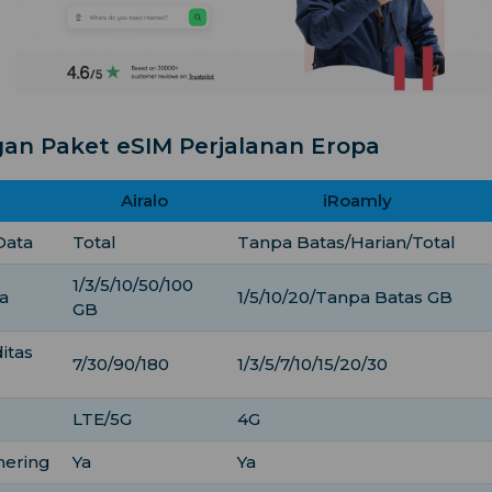
an Paket eSIM Perjalanan Eropa
Airalo
iRoamly
Data
Total
Tanpa Batas/Harian/Total
1/3/5/10/50/100
a
1/5/10/20/Tanpa Batas GB
GB
itas
7/30/90/180
1/3/5/7/10/15/20/30
LTE/5G
4G
hering
Ya
Ya