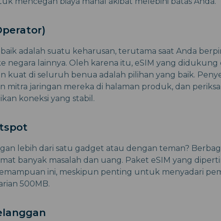
ntuk mencegah biaya mahal akibat melebihi batas Anda.
perator)
aik adalah suatu keharusan, terutama saat Anda berpi
e negara lainnya. Oleh karena itu, eSIM yang didukung 
n kuat di seluruh benua adalah pilihan yang baik. Peny
mitra jaringan mereka di halaman produk, dan periks
an koneksi yang stabil.
tspot
gan lebih dari satu gadget atau dengan teman? Berbag
at banyak masalah dan uang. Paket eSIM yang diper
ampuan ini, meskipun penting untuk menyadari pem
harian 500MB.
elanggan