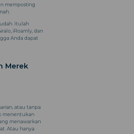
gin memposting
umah.
udah. Itulah
ralo, iRoamly, dan
ingga Anda dapat
h Merek
arian, atau tanpa
tuk menentukan
 yang menawarkan
rat. Atau hanya