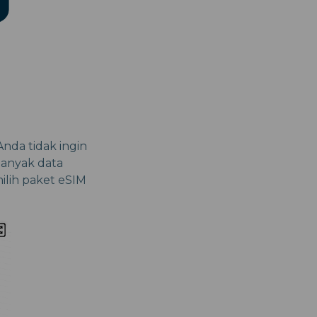
nda tidak ingin
banyak data
milih paket eSIM