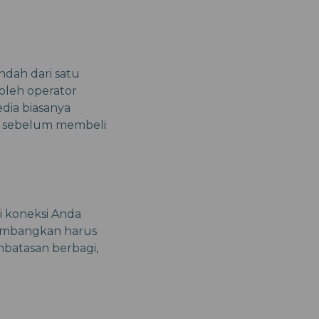
ndah dari satu
oleh operator
edia biasanya
a sebelum membeli
i koneksi Anda
timbangkan harus
batasan berbagi,