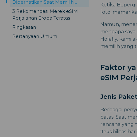
Diperhatikan Saat Memilih
Ketika Beperg
Merek eSIM Perjalanan
3 Rekomendasi Merek eSIM
foto, memeriks
Perjalanan Eropa Teratas
Namun, menemu
Ringkasan
mengapa saya d
Pertanyaan Umum
Holafly. Kami 
memilih yang t
Faktor y
eSIM Per
Jenis Pake
Berbagai penye
batas. Saat me
rencana yang 
fleksibilitas h