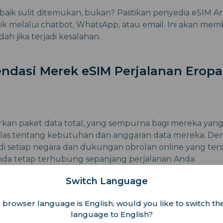
baik sulit ditemukan, bukan? Pastikan penyedia eSIM 
 melalui chatbot, WhatsApp, atau email. Ini akan mem
ah jika terjadi kesalahan.
ndasi Merek eSIM Perjalanan Eropa
kan paket data total, yang sempurna bagi mereka yang
as tentang kebutuhan dan anggaran data mereka. Den
 di setiap negara dan dukungan obrolan online yang terse
da tetap terhubung sepanjang perjalanan Anda.
Switch Language
 browser language is English, would you like to switch the
language to English?