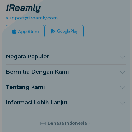
support@iroamly.com
Negara Populer
Amerika Serikat
Kerajaan Inggris
Bermitra Dengan Kami
Turki
Platform Grosir
Perancis
Referensi & Dapatkan
Tentang Kami
Thailand
Program Afiliasi
Tentang iRoamly
Jepang
Dokumen API
Hubungi Kami
Italia
Informasi Lebih Lanjut
India
Pusat Bantuan
Spanyol
Kalkulator Data
Ulasan eSIM
Bahasa Indonesia
Tim Penulis