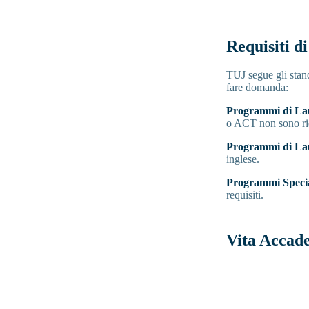
Requisiti d
TUJ segue gli standa
fare domanda:
Programmi di La
o ACT non sono rich
Programmi di Lau
inglese.
Programmi Speci
requisiti.
Vita Accad