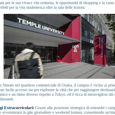
ata per la sua vivace vita notturna, le opportunità di shopping e la vast
fetti per la vita studentesca oltre la sala delle lezioni.
a:
Situato nel quartiere commerciale di Osaka, il campus è vicino ai prin
 un facile accesso sia per esplorare la città che per raggiungere destinaz
nico e un ritmo diverso rispetto a Tokyo, ed è ricca di meravigliosi siti s
ilassanti.
ggi Extracurriculari:
Grazie alla posizione strategica di entrambi i camp
e avventurarsi in gite giornaliere e weekend lontani, consentendo un'i