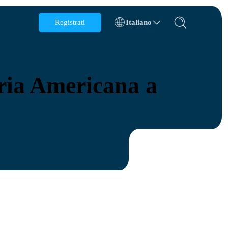
Registrati
Italiano
Belgio
Brunei
aria Americana a
Cile
Cina
Repubblica Ceca
Danimarca
Estonia
s