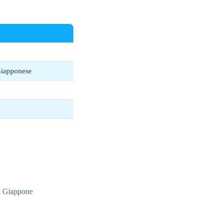
Giapponese
in Giappone