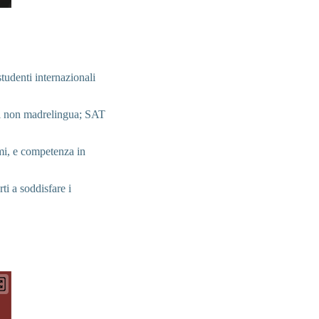
studenti internazionali
 i non madrelingua; SAT
i, e competenza in
i a soddisfare i