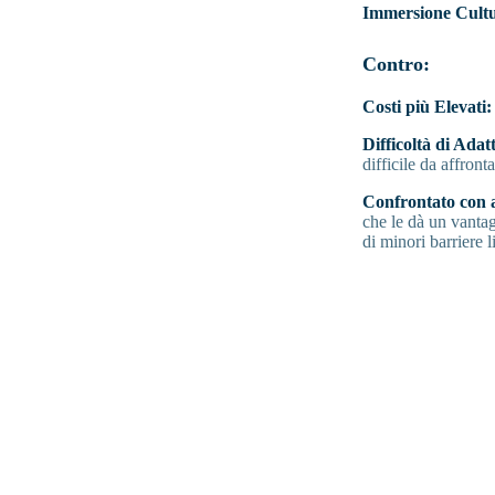
Immersione Cult
Contro:
Costi più Elevati:
Difficoltà di Ada
difficile da affront
Confrontato con a
che le dà un vantagg
di minori barriere l